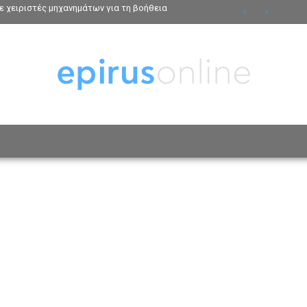
ε χειριστές μηχανημάτων για τη βοήθεια
ΟΣΩΠΑ
ΤΡΟΠΟΣ ΖΩΗΣ
ΑΦΙΕΡΩΜΑΤΑ
MO
Α
ΠΕΡΙΒΑΛΛΟΝ
ΠΟΛΙΤΙΚΗ