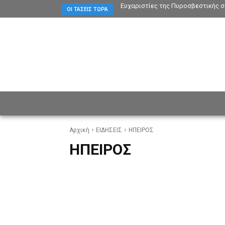
Ευχαριστίες της Πυροσβεστικής σ
ΟΙ ΤΆΣΕΙΣ ΤΏΡΑ
ΕΙΔΗΣΕΙΣ
CULTURE
ΠΡ
Αρχική
ΕΙΔΗΣΕΙΣ
ΗΠΕΙΡΟΣ
ΗΠΕΙΡΟΣ
ΑΘΛΗΤΙΣΜΟΣ
ΕΛΛΑΔΑ
ΚΟΣΜΟΣ
ΟΙΚΟΝΟΜΙ