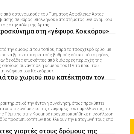
κε από αστυνομικούς του Τμήματος Ασφάλειας Άρτας
βίασης σε βάρος υπαλλήλου καταστήματος υγειονομικού
τος στην πόλη της Άρτας.
προσκύνημα στη «γέφυρα Κοκκόρου»
από την ομορφιά του τοπίου, παρά το τσουχτερό κρύο, με
υρο να βρίσκεται αρκετούς βαθμούς κάτω από το μηδέν,
αν δεκάδες επισκέπτες από διάφορες περιοχές της
ς οποίους συνάντησε η κάμερα του ITV το πρωί του
τη «γέφυρα του Κοκκόρου».
ιά του χωριού που κατέκτησαν τον
αρακτηριστικό την έντονη συγκίνηση, όπως προκύπτει
α από τις μνήμες και τις αναφορές του παρελθόντος, το
ης Πέμπτης στην Κοσμηρά πραγματοποιήθηκε η εκδήλωση
δύο προσωπικοτήτων που έλκουν την καταγωγή τους από
κτες γιορτές στους δρόμους της