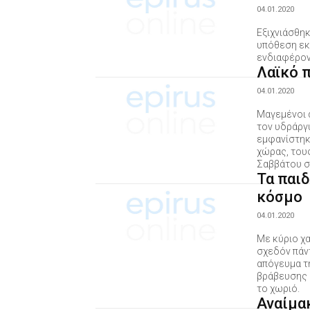
04.01.2020
Εξιχνιάσθη
υπόθεση εκ
ενδιαφέρον
Λαϊκό 
04.01.2020
Μαγεμένοι 
τον υδράργ
εμφανίστηκ
χώρας, του
Σαββάτου σ
Τα παιδ
κόσμο
04.01.2020
Με κύριο χ
σχεδόν πάντ
απόγευμα τ
βράβευσης 
το χωριό.
Αναίμα