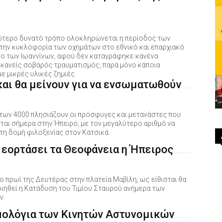
ύτερο δυνατό τρόπο ολοκληρώνεται η περίοδος των
 την κυκλοφορία των οχημάτων στο εθνικό και επαρχιακό
υο των Ιωαννίνων, αφού δεν καταγράφηκε κανένα
 κανείς σοβαρός τραυματισμός, παρά μόνο κάποια
ε μικρές υλικές ζημιές.
και θα μείνουν για να ενσωματωθούν
 των 4000 πλησιάζουν οι πρόσφυγες και μετανάστες που
ται σήμερα στην Ήπειρο, με τον μεγαλύτερο αριθμό να
τη δομή φιλοξενίας στον Κατσικά.
 εορτάσει τα Θεοφάνεια η Ήπειρος
το πρωί της Δευτέρας στην πλατεία Μαβίλη, ως είθισται θα
ιηθεί η Κατάδυση του Τιμίου Σταυρού ανήμερα των
ν.
μολόγια των Κινητών Αστυνομικών