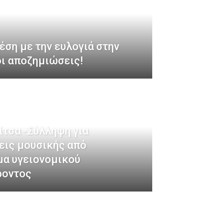
έση με την ευλογιά στην
ι αποζημιώσεις!
τσα -Σύλληψη για
εις μουσικής από
μα υγειονομικού
ροντος