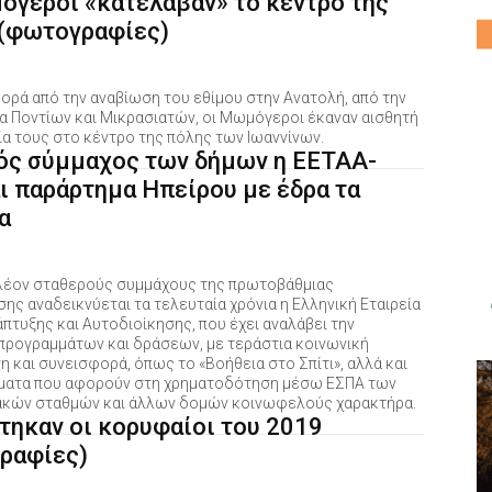
όγεροι «κατέλαβαν» το κέντρο της
 (φωτογραφίες)
ορά από την αναβίωση του εθίμου στην Ανατολή, από την
 Ποντίων και Μικρασιατών, οι Μωμόγεροι έκαναν αισθητή
ία τους στο κέντρο της πόλης των Ιωαννίνων.
ός σύμμαχος των δήμων η ΕΕΤΑΑ-
ι παράρτημα Ηπείρου με έδρα τα
α
λέον σταθερούς συμμάχους της πρωτοβάθμιας
ης αναδεικνύεται τα τελευταία χρόνια η Ελληνική Εταιρεία
πτυξης και Αυτοδιοίκησης, που έχει αναλάβει την
προγραμμάτων και δράσεων, με τεράστια κοινωνική
 και συνεισφορά, όπως το «Βοήθεια στο Σπίτι», αλλά και
ματα που αφορούν στη χρηματοδότηση μέσω ΕΣΠΑ των
κών σταθμών και άλλων δομών κοινωφελούς χαρακτήρα.
τηκαν οι κορυφαίοι του 2019
ραφίες)