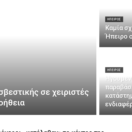
ΗΠΕΙΡΟΣ
Καμία σχ
Ήπειρο ο
ΗΠΕΙΡΟΣ
Ηγουμενί
παραβάσ
σβεστικής σε χειριστές
κατάστη
οήθεια
ενδιαφέ