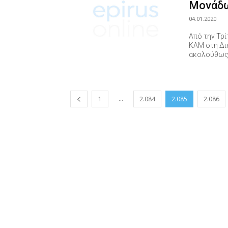
Μονάδω
04.01.2020
Από την Τρί
ΚΑΜ στη Δι
ακολούθως
...
1
2.084
2.085
2.086