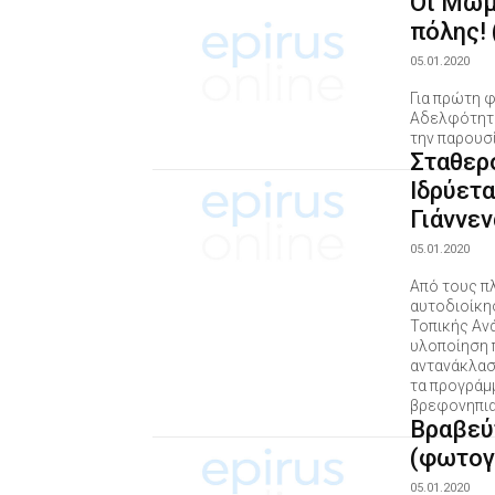
Οι Μωμ
πόλης!
05.01.2020
Για πρώτη φ
Αδελφότητα
την παρουσ
Σταθερ
Ιδρύετα
Γιάννεν
05.01.2020
Από τους π
αυτοδιοίκησ
Τοπικής Ανά
υλοποίηση 
αντανάκλαση
τα προγράμ
βρεφονηπια
Βραβεύ
(φωτογ
05.01.2020