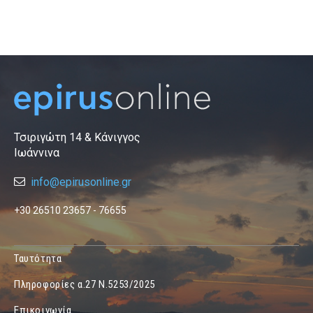
Τσιριγώτη 14 & Κάνιγγος
Ιωάννινα
info@epirusonline.gr
+30 26510 23657 - 76655
Ταυτότητα
Πληροφορίες α.27 Ν.5253/2025
Επικοινωνία