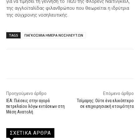
για να τιμήσει τη γέννηση το 1820 της Φλόρενς Νάιτινγκεϊλ,
της αγγλοϊταλίδας φιλανθρώπου που θεωρείται η ιδρύτρια
της σύγχρονης νοσηλευτικής.
TAGS
ΠΑΓΚΟΣΜΙΑ ΗΜΕΡΑ ΝΟΣΗΛΕΥΤΩΝ
Facebook
X
WhatsApp
Email
Προηγούμενο άρθρο
Επόμενο άρθρο
IEA: Πιέσεις στην αγορά
Τσίμαρης: Ούτε ένα ελικόπτερο
πετρελαίου λόγω εντάσεων στη
σε επιχειρησιακή ετοιμότητα
Μέση Ανατολή
ΣΧΕΤΙΚΑ ΑΡΘΡΑ