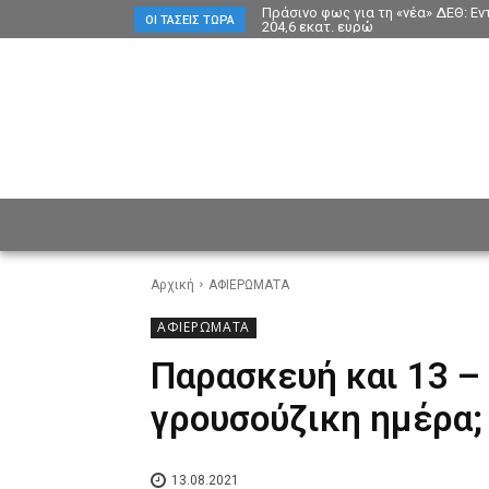
Πράσινο φως για τη «νέα» ΔΕΘ: Ε
ΟΙ ΤΆΣΕΙΣ ΤΏΡΑ
204,6 εκατ. ευρώ
ΕΙΔΗΣΕΙΣ
CULTURE
ΠΡ
Αρχική
ΑΦΙΕΡΩΜΑΤΑ
ΑΦΙΕΡΩΜΑΤΑ
Παρασκευή και 13 – 
γρουσούζικη ημέρα;
13.08.2021