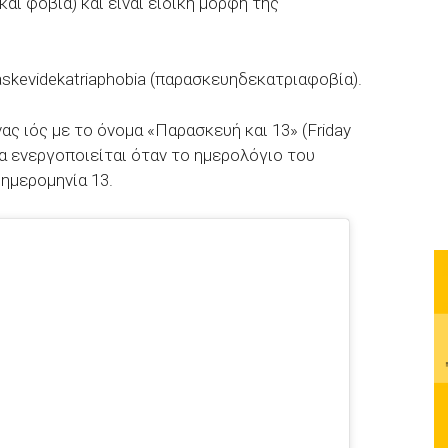
αι φοβία) και είναι ειδική μορφή της
askevidekatriaphobia (παρασκευηδεκατριαφοβία).
ας ιός με το όνομα «Παρασκευή και 13» (Friday
να ενεργοποιείται όταν το ημερολόγιο του
ημερομηνία 13.