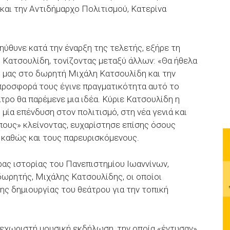
αι την Αντιδήμαρχο Πολιτισμού, Κατερίνα
ηύθυνε κατά την έναρξη της τελετής, εξήρε τη
 Κατσουλίδη, τονίζοντας μεταξύ άλλων: «Θα ήθελα
 μας στο δωρητή Μιχάλη Κατσουλίδη και την
 προσφορά τους έγινε πραγματικότητα αυτό το
τρο θα παρέμενε μια ιδέα. Κύριε Κατσουλίδη η
 μία επένδυση στον πολιτισμό, στη νέα γενιά και
πους» κλείνοντας, ευχαρίστησε επίσης όσους
 καθώς και τους παρευρισκόμενους.
ρας ιστορίας του Πανεπιστημίου Ιωαννίνων,
δωρητής, Μιχάλης Κατσουλίδης, οι οποίοι
ης δημιουργίας του θεάτρου για την τοπική
ξεχωριστή μουσική εκδήλωση, την οποία «έντυσαν»