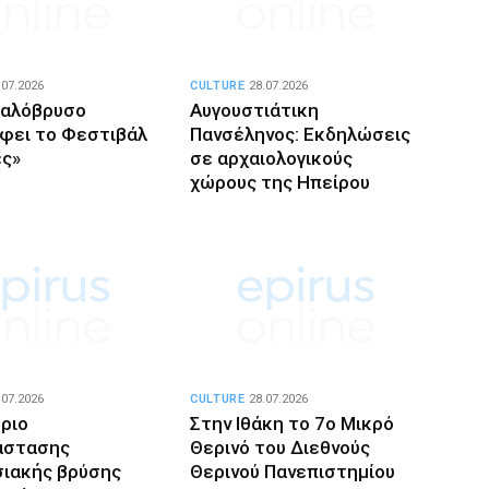
.07.2026
CULTURE
28.07.2026
φαλόβρυσο
Αυγουστιάτικη
φει το Φεστιβάλ
Πανσέληνος: Εκδηλώσεις
ς»
σε αρχαιολογικούς
χώρους της Ηπείρου
.07.2026
CULTURE
28.07.2026
ριο
Στην Ιθάκη το 7ο Μικρό
άστασης
Θερινό του Διεθνούς
ιακής βρύσης
Θερινού Πανεπιστημίου