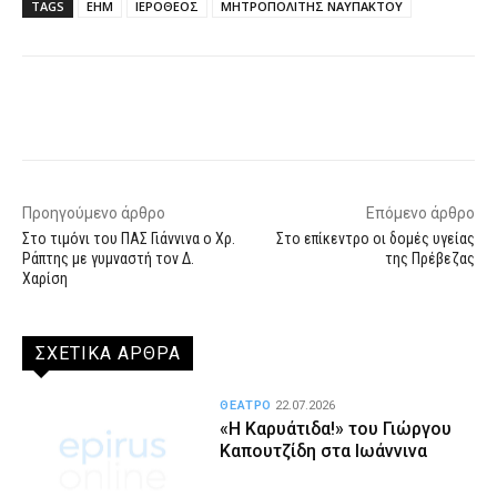
TAGS
ΕΗΜ
ΙΕΡΟΘΕΟΣ
ΜΗΤΡΟΠΟΛΙΤΗΣ ΝΑΥΠΑΚΤΟΥ
Facebook
X
WhatsApp
Email
Προηγούμενο άρθρο
Επόμενο άρθρο
Στο τιμόνι του ΠΑΣ Γιάννινα ο Χρ.
Στο επίκεντρο οι δομές υγείας
Ράπτης με γυμναστή τον Δ.
της Πρέβεζας
Χαρίση
ΣΧΕΤΙΚΑ ΑΡΘΡΑ
ΘΕΑΤΡΟ
22.07.2026
«Η Καρυάτιδα!» του Γιώργου
Καπουτζίδη στα Ιωάννινα