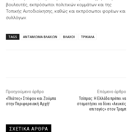
βουλευτές, εκπρόσωποι πολιτικών κομμάτων και της
Τοπικής Αυτοδιοίκησης, καθώς και εκπρόσωποι φορέων και
συλλόγων.
TAGS
ΑΝΤΑΜΩΜΑ ΒΛΑΧΩΝ
ΒΛΑΧΟΙ
ΤΡΙΚΑΛΑ
Facebook
X
WhatsApp
Email
Προηγούμενο άρθρο
Επόμενο άρθρο
«Πλάτες« Στέφου και Ζούμπα
Τσίπρας: Η Ελλάδα πρέπει να
στην Περιφερειακή Αρχή!
σταματήσει να δίνει «λευκές
επιταγές» στον Τραμπ
ΣΧΕΤΙΚΑ ΑΡΘΡΑ