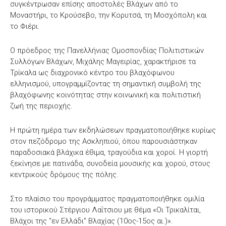
συγκέντρωσαν επίσης αποστολές Βλάχων από το
Μοναστήρι, το Κρούσεβο, την Κορυτσά, τη Μοσχόπολη και
το Φιέρι.
Ο πρόεδρος της Πανελλήνιας Ομοσπονδίας Πολιτιστικών
Συλλόγων Βλάχων, Μιχάλης Μαγειρίας, χαρακτήρισε τα
Τρίκαλα ως διαχρονικό κέντρο του βλαχόφωνου
ελληνισμού, υπογραμμίζοντας τη σημαντική συμβολή της
βλαχόφωνης κοινότητας στην κοινωνική και πολιτιστική
ζωή της περιοχής.
Η πρώτη ημέρα των εκδηλώσεων πραγματοποιήθηκε κυρίως
στον πεζόδρομο της Ασκληπιού, όπου παρουσιάστηκαν
παραδοσιακά βλάχικα έθιμα, τραγούδια και χοροί. Η γιορτή
ξεκίνησε με πατινάδα, συνοδεία μουσικής και χορού, στους
κεντρικούς δρόμους της πόλης.
Στο πλαίσιο του προγράμματος πραγματοποιήθηκε ομιλία
του ιστορικού Στέργιου Λαΐτσιου με θέμα «Οι Τρικαλίται,
Βλάχοι της “εν Ελλάδι” Βλαχίας (10ος-15ος αι.)».