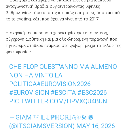
ανταγωνιστική βραδιά, συγκεντρώνοντας υψηλές
βαθμολογίες τόσο από τις κριτικές επιτροπές όσο και από
το televoting, κάτι που έχει να γίνει από το 2017.
Η σκηνική της παρουσία χαρακτηρίστηκε από ένταση,
σύγχρονη αισθητική και μια ολοκληρωμένη παραγωγή που
την έφερε σταθερά ανάμεσα στα φαβορί μέχρι το τέλος της
ψηφοφορίας.
CHE FLOP QUEST'ANNO MA ALMENO
NON HA VINTO LA
POLITICA
#EUROVISION2026
#EUROVISION
#ESCITA
#ESC2026
PIC.TWITTER.COM/HPVXQU4BUN
— GIAM ⸆⸉ 𝔼𝕌ℙℍ𝕆ℝ𝕀𝔸✨💫🪩
(@ITSGIAMSVERSION)
MAY 16, 2026