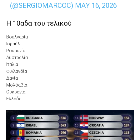
(@SERGIOMARCOC)
MAY 16, 2026
Η 10αδα του τελικού
Βουλγαρία
Ισραήλ
Ρουμανία
Αυστραλία
Ιταλία
Φινλανδία
Δανία
Μολδαβία
Ουκρανία
Ελλάδα