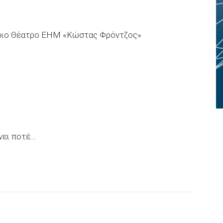
ίθριο Θέατρο ΕΗΜ «Κώστας Φρόντζος»
ώνει ποτέ…
p
Email
Τυπώνω
Viber