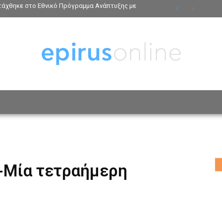
ντάχθηκε στο Εθνικό Πρόγραμμα Ανάπτυξης με
ΟΣΩΠΑ
ΤΡΟΠΟΣ ΖΩΗΣ
ΑΦΙΕΡΩΜΑΤΑ
MO
 -Mία τετραήμερη