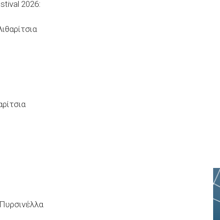
tival 2026:
Λιθαρίτσια
αρίτσια
ό Πυρσινέλλα