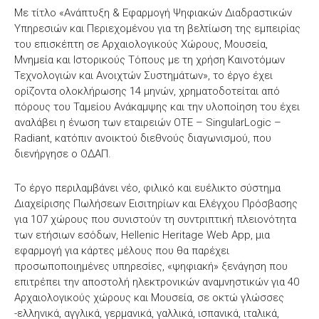
Με τίτλο «Ανάπτυξη & Εφαρμογή Ψηφιακών Διαδραστικών
Υπηρεσιών και Περιεχομένου για τη βελτίωση της εμπειρίας
του επισκέπτη σε Αρχαιολογικούς Χώρους, Μουσεία,
Μνημεία και Ιστορικούς Τόπους με τη χρήση Καινοτόμων
Τεχνολογιών και Ανοιχτών Συστημάτων», το έργο έχει
ορίζοντα ολοκλήρωσης 14 μηνών, χρηματοδοτείται από
πόρους του Ταμείου Ανάκαμψης και την υλοποίηση του έχει
αναλάβει η ένωση των εταιρειών ΟΤΕ – SingularLogic –
Radiant, κατόπιν ανοικτού διεθνούς διαγωνισμού, που
διενήργησε ο ΟΔΑΠ.
Το έργο περιλαμβάνει νέο, φιλικό και ευέλικτο σύστημα
Διαχείρισης Πωλήσεων Εισιτηρίων και Ελέγχου Πρόσβασης
για 107 χώρους που συνιστούν τη συντριπτική πλειονότητα
των ετήσιων εσόδων, Hellenic Heritage Web App, μια
εφαρμογή για κάρτες μέλους που θα παρέχει
προσωποποιημένες υπηρεσίες, «ψηφιακή» ξενάγηση που
επιτρέπει την αποστολή ηλεκτρονικών αναμνηστικών για 40
Αρχαιολογικούς χώρους και Μουσεία, σε οκτώ γλώσσες
-ελληνικά, αγγλικά, γερμανικά, γαλλικά, ισπανικά, ιταλικά,