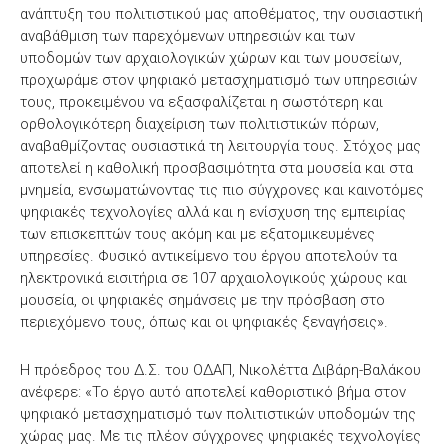
ανάπτυξη του πολιτιστικού μας αποθέματος, την ουσιαστική
αναβάθμιση των παρεχόμενων υπηρεσιών και των
υποδομών των αρχαιολογικών χώρων και των μουσείων,
προχωράμε στον ψηφιακό μετασχηματισμό των υπηρεσιών
τους, προκειμένου να εξασφαλίζεται η σωστότερη και
ορθολογικότερη διαχείριση των πολιτιστικών πόρων,
αναβαθμίζοντας ουσιαστικά τη λειτουργία τους. Στόχος μας
αποτελεί η καθολική προσβασιμότητα στα μουσεία και στα
μνημεία, ενσωματώνοντας τις πιο σύγχρονες και καινοτόμες
ψηφιακές τεχνολογίες αλλά και η ενίσχυση της εμπειρίας
των επισκεπτών τους ακόμη και με εξατομικευμένες
υπηρεσίες. Φυσικό αντικείμενο του έργου αποτελούν τα
ηλεκτρονικά εισιτήρια σε 107 αρχαιολογικούς χώρους και
μουσεία, οι ψηφιακές σημάνσεις με την πρόσβαση στο
περιεχόμενο τους, όπως και οι ψηφιακές ξεναγήσεις».
Η πρόεδρος του Δ.Σ. του ΟΔΑΠ, Νικολέττα Διβάρη-Βαλάκου
ανέφερε: «Το έργο αυτό αποτελεί καθοριστικό βήμα στον
ψηφιακό μετασχηματισμό των πολιτιστικών υποδομών της
χώρας μας. Με τις πλέον σύγχρονες ψηφιακές τεχνολογίες