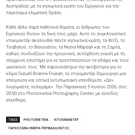
Αυστραλίας με τα νησιωτικά κράτη του Ειρηνικού για την
παγκόσμια κλιματική δράση.
Κάθε άλλο παρά παθητικά θύματα, οι άνθρωποι του
Ειρηνικού δίνουν τη δική τους μάχη. Αυτό το συγκλονιστικό
ντοκιμαντέρ ακολουθεί πέντε νησιωτικά κράτη, τα Φίτζι, το
Τουβαλού, το Βανουάτου, τα Νησιά Μάρσαλ και τη Σαμόα,
καθώς συνδυάζουν την προγονική, αυτόχθονη γνώση με τη
σύγχρονη επιστήμη για να προστατεύσουν τα εδάφη και τους
ωκεανούς τους. Με παρουσιάστρια την ακτιβίστρια για το
κλίμα Suluafi Brianna Fruean, το ντοκιμαντέρ δημιουργεί μια
επείγουσα και οπτικά εντυπωσιακή υπενθύμιση: «Δεν
πνιγόμαστε, πολεμάμε». Την Παρασκευή 5 Ιουνίου 2026, στις
20:00 στο Photometria Photography Center, με είσοδος
ελεύθερη.
TAGS
PHOTOMETRIA
ΝΤΟΚΙΜΑΝΤΕΡ
ΠΑΓΚΟΣΜΙΑ ΗΜΕΡΑ ΠΕΡΙΒΑΛΛΟΝΤΟΣ