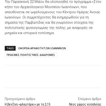
Την Παρασκευή 22 Μαΐου θα υλοποιηθεί το πρόγραμμα «Στον
κήπο του Αρχαιολογικού Μουσείου Ιωαννίνων», που
απευθύνεται σε ωφελούμενους του Κέντρου Ημέρας Άνοιας
Ιωαννίνων. Οι συμμετέχοντες θα ενημερωθούν για τη
σημασία της Παμβώτιδας και θα γνωρίσουν στοιχεία της
πολιτιστικής φυσιογνωμίας της πόλης, με αναφορές σε
μνημεία και ιστορικά τοπόσημα.
TAGS
ΕΦΟΡΕΙΑ ΑΡΧΑΙΟΤΗΤΩΝ ΙΩΑΝΝΙΝΩΝ
ΠΡΑΣΙΝΕΣ ΠΟΛΙΤΙΣΤΙΚΕΣ ΔΙΑΔΡΟΜΕΣ
Facebook
X
WhatsApp
Email
Προηγούμενο άρθρο
Επόμενο άρθρο
Η βενζίνη «φλερτάρει» με τα 2,15
Νέος χώρος νοσηλείας