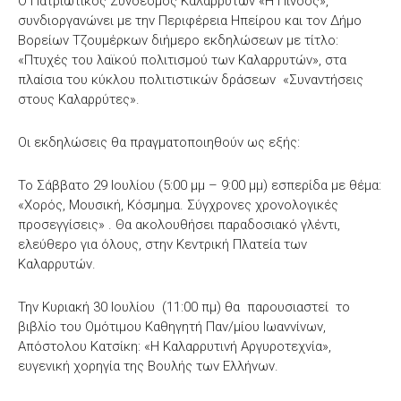
Ο Πατριωτικός Σύνδεσμος Καλαρρυτών «Η Πίνδος»,
συνδιοργανώνει με την Περιφέρεια Ηπείρου και τον Δήμο
Βορείων Τζουμέρκων διήμερο εκδηλώσεων με τίτλο:
«Πτυχές του λαϊκού πολιτισμού των Καλαρρυτών», στα
πλαίσια του κύκλου πολιτιστικών δράσεων «Συναντήσεις
στους Καλαρρύτες».
Οι εκδηλώσεις θα πραγματοποιηθούν ως εξής:
Το Σάββατο 29 Ιουλίου (5:00 μμ – 9:00 μμ) εσπερίδα με θέμα:
«Χορός, Μουσική, Κόσμημα. Σύγχρονες χρονολογικές
προσεγγίσεις» . Θα ακολουθήσει παραδοσιακό γλέντι,
ελεύθερο για όλους, στην Κεντρική Πλατεία των
Καλαρρυτών.
Την Κυριακή 30 Ιουλίου (11:00 πμ) θα παρουσιαστεί το
βιβλίο του Ομότιμου Καθηγητή Παν/μίου Ιωαννίνων,
Απόστολου Κατσίκη: «Η Καλαρρυτινή Αργυροτεχνία»,
ευγενική χορηγία της Βουλής των Ελλήνων.