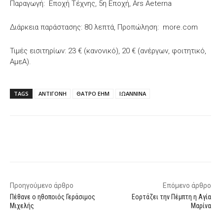
Παραγωγή: Εποχή Τέχνης, 5η Εποχή, Αrs Aeterna
Διάρκεια παράστασης: 80 λεπτά, Προπώληση: more.com
Τιμές εισιτηρίων: 23 € (κανονικό), 20 € (ανέργων, φοιτητικό,
ΑμεΑ).
TAGS
ΑΝΤΙΓΟΝΗ
ΘΑΤΡΟ ΕΗΜ
ΙΩΑΝΝΙΝΑ
Facebook
X
WhatsApp
Email
Προηγούμενο άρθρο
Επόμενο άρθρο
Πέθανε ο ηθοποιός Γεράσιμος
Εορτάζει την Πέμπτη η Αγία
Μιχελής
Μαρίνα