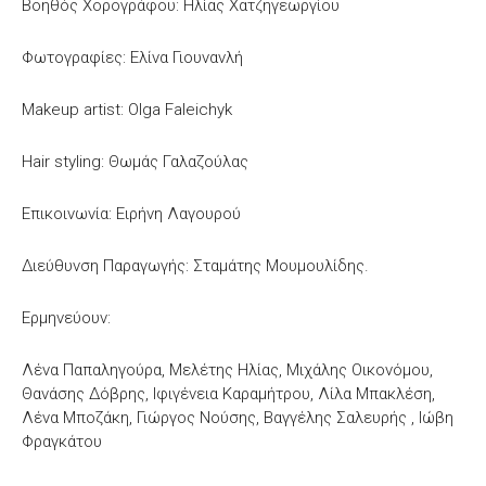
Βοηθός Χορογράφου: Ηλίας Χατζηγεωργίου
Φωτογραφίες: Ελίνα Γιουνανλή
Makeup artist: Olga Faleichyk
Hair styling: Θωμάς Γαλαζούλας
Επικοινωνία: Ειρήνη Λαγουρού
Διεύθυνση Παραγωγής: Σταμάτης Μουμουλίδης.
Ερμηνεύουν:
Λένα Παπαληγούρα, Μελέτης Ηλίας, Μιχάλης Οικονόμου,
Θανάσης Δόβρης, Ιφιγένεια Καραμήτρου, Λίλα Μπακλέση,
Λένα Μποζάκη, Γιώργος Νούσης, Βαγγέλης Σαλευρής , Ιώβη
Φραγκάτου