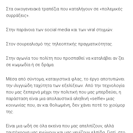
Στα οικογενειακά τραπέζια που καταλήγουν σε «πολεμικές
συρράξεις».
Στην παράνοια των social media και των viral στιγμών.
Στον σουρεαλισμό της τηλεοπτικής πραγματικότητας.
Στην αγωνία του πολίτη που προσπαθεί να καταλάβει αν ζει
σε κωμωδία ή σε δράμα.
Μέσα από σύντομα, καταιγιστικά φλας, το έργο αποτυπώνει
την ιλιγγιώδη ταχύτητα των εξελίξεων. Από την τεχνολογία
που μας ξεπερνά μέχρι την πολιτική που μας μπερδεύει, η
παράσταση είναι μια απολαυστικά αληθινή «selfie» μιας
κοινωνίας που, αν και θολωμένη, δεν χάνει ποτέ το χιούμορ
της.
Είναι μια ωδή σε όλα εκείνα που μας απελπίζουν, αλλά
ταυτόχρονα μας ενώνουν και μας γεμίζουν ελπίδα. Γιατί, στο