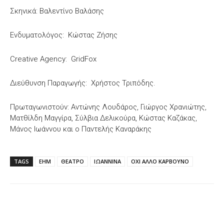
Σκηνικά: Βαλεντίνο Βαλάσης
Ενδυματολόγος: Κώστας Ζήσης
Creative Agency: GridFox
Διεύθυνση Παραγωγής: Χρήστος Τριπόδης.
Πρωταγωνιστούν: Αντώνης Λουδάρος, Γιώργος Χρανιώτης,
Ματθίλδη Μαγγίρα, Σύλβια Δελικούρα, Κώστας Καζάκας,
Μάνος Ιωάννου και ο Παντελής Καναράκης
TAGS
ΕΗΜ
ΘΕΑΤΡΟ
ΙΩΑΝΝΙΝΑ
ΟΧΙ ΑΛΛΟ ΚΑΡΒΟΥΝΟ
Facebook
X
WhatsApp
Email