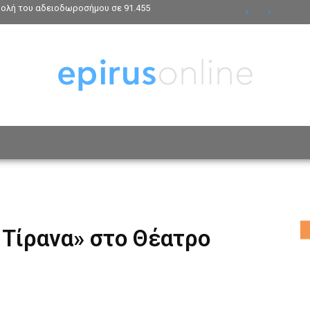
βολή του αδειοδωροσήμου σε 91.455
ΟΣΩΠΑ
ΤΡΟΠΟΣ ΖΩΗΣ
ΑΦΙΕΡΩΜΑΤΑ
MO
 Τίρανα» στο Θέατρο