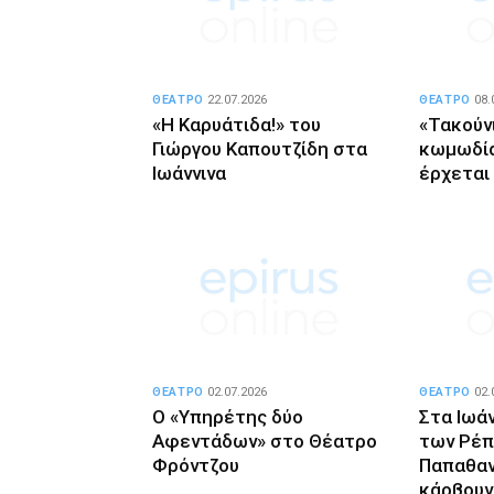
ΘΕΑΤΡΟ
22.07.2026
ΘΕΑΤΡΟ
08.
«Η Καρυάτιδα!» του
«Τακούνι
Γιώργου Καπουτζίδη στα
κωμωδία
Ιωάννινα
έρχεται 
ΘΕΑΤΡΟ
02.07.2026
ΘΕΑΤΡΟ
02.
Ο «Υπηρέτης δύο
Στα Ιωά
Αφεντάδων» στο Θέατρο
των Ρέπ
Φρόντζου
Παπαθαν
κάρβουν