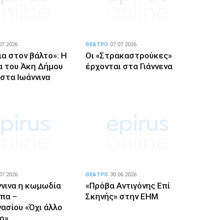
07.2026
ΘΕΑΤΡΟ
07.07.2026
α στον βάλτο»: Η
Οι «Στρακαστρούκες»
 του Άκη Δήμου
έρχονται στα Γιάννενα
στα Ιωάννινα
07.2026
ΘΕΑΤΡΟ
30.06.2026
ννινα η κωμωδία
«Πρόβα Αντιγόνης Επί
πα –
Σκηνής» στην ΕΗΜ
ασίου «Όχι άλλο
ο»