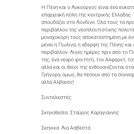
Η Πένη και ο Λυκούργος είναι ένα ευκατ
επαρχιακή πόλη της κεντρικής Ελλάδας. Έ
σπουδάζει στο Λονδίνο. Όλα τους τα προ
περιβάλλον της νεοπλουτίστικης πολυτέλε
μοναχοκόρη τους αποκατεστημένη με ένα
μένει η Πωλίνα, η αδερφή της Πένης και 
περιβάλλον. Λίγες ημέρες πριν από το Πά
της, ένα νεαρό φοιτητή, τον Άλφερντ, το
αλλά και οι θείοι της ενθουσιάζονται ότ
Γρήγορα, όμως, θα πέσουν από τα σύννεφ
αλλά Αλβανός!
Συντελεστές:
Σκηνοθεσία: Σταύρος Καραγιάννης
Σκηνικά: Λία Ασβεστά