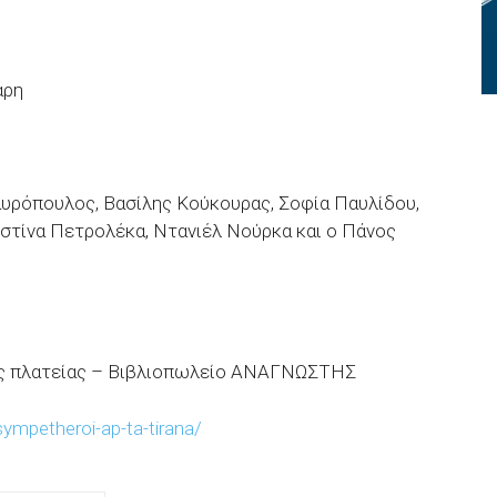
αρη
υρόπουλος, Βασίλης Κούκουρας, Σοφία Παυλίδου,
στίνα Πετρολέκα, Ντανιέλ Νούρκα και ο Πάνος
κής πλατείας – Βιβλιοπωλείο ΑΝΑΓΝΩΣΤΗΣ
sympetheroi-ap-ta-tirana/