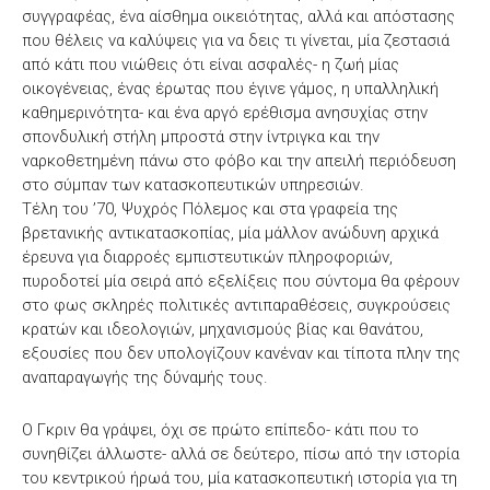
συγγραφέας, ένα αίσθημα οικειότητας, αλλά και απόστασης
που θέλεις να καλύψεις για να δεις τι γίνεται, μία ζεστασιά
από κάτι που νιώθεις ότι είναι ασφαλές- η ζωή μίας
οικογένειας, ένας έρωτας που έγινε γάμος, η υπαλληλική
καθημερινότητα- και ένα αργό ερέθισμα ανησυχίας στην
σπονδυλική στήλη μπροστά στην ίντριγκα και την
ναρκοθετημένη πάνω στο φόβο και την απειλή περιόδευση
στο σύμπαν των κατασκοπευτικών υπηρεσιών.
Τέλη του ’70, Ψυχρός Πόλεμος και στα γραφεία της
βρετανικής αντικατασκοπίας, μία μάλλον ανώδυνη αρχικά
έρευνα για διαρροές εμπιστευτικών πληροφοριών,
πυροδοτεί μία σειρά από εξελίξεις που σύντομα θα φέρουν
στο φως σκληρές πολιτικές αντιπαραθέσεις, συγκρούσεις
κρατών και ιδεολογιών, μηχανισμούς βίας και θανάτου,
εξουσίες που δεν υπολογίζουν κανέναν και τίποτα πλην της
αναπαραγωγής της δύναμής τους.
Ο Γκριν θα γράψει, όχι σε πρώτο επίπεδο- κάτι που το
συνηθίζει άλλωστε- αλλά σε δεύτερο, πίσω από την ιστορία
του κεντρικού ήρωά του, μία κατασκοπευτική ιστορία για τη