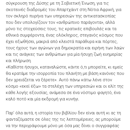
σύγκρουση της Δύσης με τη Σοβιετική Ένωση, για τις
σκοτεινές διαδρομές του Απαρτχάιντ στη Νότια Αφρική, για
τον σκληρό πυρήνα των υπηρεσιών της αντικατασκοπίας
που δεν υπολογίζουν τον «ανθρώπινο παράγοντα», αλλά
μόνο τις στοχεύσεις τους, τις κρατικές επιβουλές και τα
εθνικά συμφέροντα, ένας ολόκληρος, στεγανός κόσμος που
έχει εξωθήσει, μακριά από κλειστά παράθυρα και πόρτες,
τους ήχους των αγώνων για δημοκρατία και ειρήνη των λαών
και τις ανάγκες των ανθρώπων για μία ήσυχη ζωή ευημερίας
και πλήρωση.
«Καθίστε ήσυχοι, καταναλώστε, κάντε ό,τι μπορείτε, κι εμείς
θα κρατάμε την ισορροπία του πλανήτη με βάση κανόνες που
δεν χρειάζεται να ξέρετε». Αυτό πάνω κάτω λένε στον
κόσμο «εκεί έξω» τα στελέχη των υπηρεσιών και οι ελίτ της
κάθε λογής εξουσίας, ανάμεσα σε ένα νόστιμο φαγητό, ένα
καλό ποτό και μία εκδρομή για κυνήγι.
Παρ’ όλα αυτά, η ιστορία του βιβλίου δεν είναι αυτή κι ας τη
φανταζόμαστε σε όλες της τις λεπτομέρειες, ας μπορούμε
να την περιγράψουμε μόνο με όσα μας δίνει ο συγγραφέας