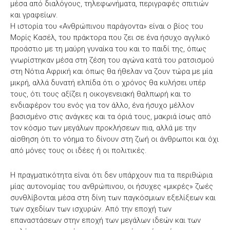
μέσα από διαλόγους, τηλεφωνήματα, περιγραφές σπιτιών
και γραφείων.
Η ιστορία του «Ανθρώπινου παράγοντα» είναι ο βίος του
Μορίς Κασέλ, του πράκτορα που ζει σε ένα ήσυχο αγγλικό
προάστιο με τη μαύρη γυναίκα του και το παιδί της, όπως
γνωρίστηκαν μέσα στη ζέση του αγώνα κατά του ρατσισμού
στη Νότια Αφρική και όπως θα ήθελαν να ζουν τώρα με μία
μικρή, αλλά δυνατή ελπίδα ότι ο χρόνος θα κυλήσει υπέρ
τους, ότι τους αξίζει η οικογενειακή θαλπωρή και το
ενδιαφέρον του ενός για τον άλλο, ένα ήσυχο μέλλον
βασισμένο στις ανάγκες και τα όριά τους, μακριά ίσως από
τον κόσμο των μεγάλων προκλήσεων πια, αλλά με την
αίσθηση ότι το νόημα το δίνουν στη ζωή οι άνθρωποι και όχι
από μόνες τους οι ιδέες ή οι πολιτικές.
Η πραγματικότητα είναι ότι δεν υπάρχουν πια τα περιθώρια
μίας αυτονομίας του ανθρώπινου, οι ήσυχες «μικρές» ζωές
συνθλίβονται μέσα στη δίνη των παγκόσμιων εξελίξεων και
των σχεδίων των ισχυρών. Από την εποχή των
επαναστάσεων στην εποχή των μεγάλων ιδεών και των