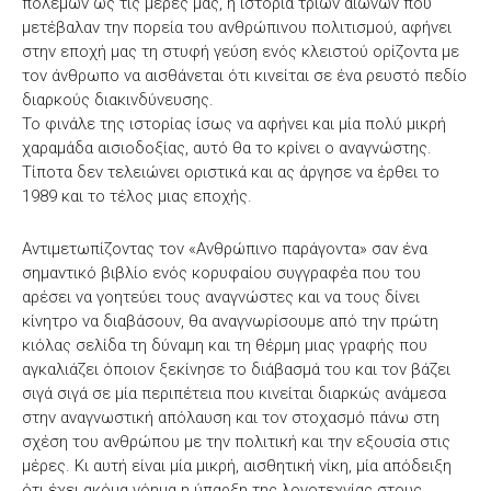
πολέμων ως τις μέρες μας, η ιστορία τριών αιώνων που
μετέβαλαν την πορεία του ανθρώπινου πολιτισμού, αφήνει
στην εποχή μας τη στυφή γεύση ενός κλειστού ορίζοντα με
τον άνθρωπο να αισθάνεται ότι κινείται σε ένα ρευστό πεδίο
διαρκούς διακινδύνευσης.
Το φινάλε της ιστορίας ίσως να αφήνει και μία πολύ μικρή
χαραμάδα αισιοδοξίας, αυτό θα το κρίνει ο αναγνώστης.
Τίποτα δεν τελειώνει οριστικά και ας άργησε να έρθει το
1989 και το τέλος μιας εποχής.
Αντιμετωπίζοντας τον «Ανθρώπινο παράγοντα» σαν ένα
σημαντικό βιβλίο ενός κορυφαίου συγγραφέα που του
αρέσει να γοητεύει τους αναγνώστες και να τους δίνει
κίνητρο να διαβάσουν, θα αναγνωρίσουμε από την πρώτη
κιόλας σελίδα τη δύναμη και τη θέρμη μιας γραφής που
αγκαλιάζει όποιον ξεκίνησε το διάβασμά του και τον βάζει
σιγά σιγά σε μία περιπέτεια που κινείται διαρκώς ανάμεσα
στην αναγνωστική απόλαυση και τον στοχασμό πάνω στη
σχέση του ανθρώπου με την πολιτική και την εξουσία στις
μέρες. Κι αυτή είναι μία μικρή, αισθητική νίκη, μία απόδειξη
ότι έχει ακόμα νόημα η ύπαρξη της λογοτεχνίας στους