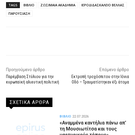
TAGS
ΒΙΒΛΙΟ
ΖΩΣΙΜΑΙΑ ΑΚΑΔΗΜΙΑ
ΙΕΡΟΔΙΔΑΣΚΑΛΕΙΟ ΒΕΛΛΑΣ
ΠΑΡΟΥΣΙΑΣΗ
Facebook
X
WhatsApp
Email
Προηγούμενο άρθρο
Επόμενο άρθρο
Παρέμβαση Στύλιου για την
Εκτροπή τροχόσπιτου στην Ιόνια
ευρωπαϊκή αλιευτική πολιτική
Οδό – Τραυματίστηκαν έξι άτομα
ΣΧΕΤΙΚΑ ΑΡΘΡΑ
ΒΙΒΛΙΟ
22.07.2026
«Αναμμένα καντήλια πάνω απ’
τη Μουσιωτίτσα και τους
μαρτυρικούς τόπους»