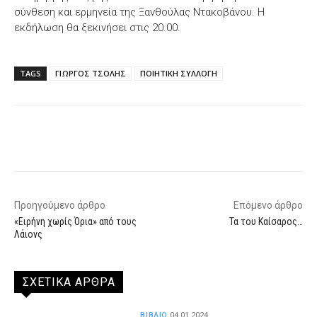
σύνθεση και ερμηνεία της Ξανθούλας Ντακοβάνου. Η
εκδήλωση θα ξεκινήσει στις 20.00.
TAGS
ΓΙΩΡΓΟΣ ΤΣΟΛΗΣ
ΠΟΙΗΤΙΚΗ ΣΥΛΛΟΓΗ
Facebook
X
WhatsApp
Email
Προηγούμενο άρθρο
Επόμενο άρθρο
«Ειρήνη χωρίς Όρια» από τους
Τα του Καίσαρος…
Λάιονς
ΣΧΕΤΙΚΑ ΑΡΘΡΑ
ΒΙΒΛΙΟ
04.01.2024