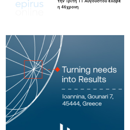
την Τρίτη 11 Αυγούστου έλαβε
η 46χρονη