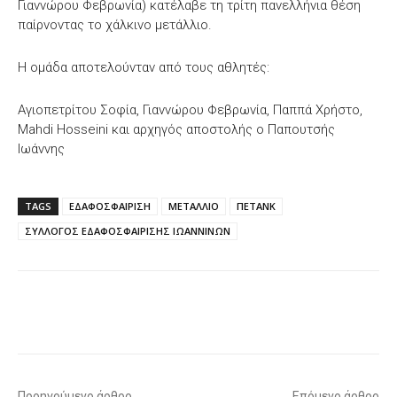
Γιαννώρου Φεβρωνία) κατέλαβε τη τρίτη πανελλήνια θέση
παίρνοντας το χάλκινο μετάλλιο.
Η ομάδα αποτελούνταν από τους αθλητές:
Αγιοπετρίτου Σοφία, Γιαννώρου Φεβρωνία, Παππά Χρήστο,
Mahdi Hosseini και αρχηγός αποστολής ο Παπουτσής
Ιωάννης
TAGS
ΕΔΑΦΟΣΦΑΙΡΙΣΗ
ΜΕΤΑΛΛΙΟ
ΠΕΤΑΝΚ
ΣΥΛΛΟΓΟΣ ΕΔΑΦΟΣΦΑΙΡΙΣΗΣ ΙΩΑΝΝΙΝΩΝ
Facebook
X
WhatsApp
Email
Προηγούμενο άρθρο
Επόμενο άρθρο