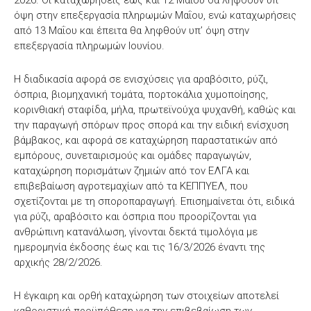
2026. Οι καταχωρήσεις έως και 12 Μαΐου θα ληφθούν υπ’
όψη στην επεξεργασία πληρωμών Μαΐου, ενώ καταχωρήσεις
από 13 Μαΐου και έπειτα θα ληφθούν υπ’ όψη στην
επεξεργασία πληρωμών Ιουνίου.
Η διαδικασία αφορά σε ενισχύσεις για αραβόσιτο, ρύζι,
όσπρια, βιομηχανική τομάτα, πορτοκάλια χυμοποίησης,
κορινθιακή σταφίδα, μήλα, πρωτεϊνούχα ψυχανθή, καθώς και
την παραγωγή σπόρων προς σπορά και την ειδική ενίσχυση
βάμβακος, και αφορά σε καταχώρηση παραστατικών από
εμπόρους, συνεταιρισμούς και ομάδες παραγωγών,
καταχώρηση πορισμάτων ζημιών από τον ΕΛΓΑ και
επιβεβαίωση αγροτεμαχίων από τα ΚΕΠΠΥΕΛ, που
σχετίζονται με τη σποροπαραγωγή. Επισημαίνεται ότι, ειδικά
για ρύζι, αραβόσιτο και όσπρια που προορίζονται για
ανθρώπινη κατανάλωση, γίνονται δεκτά τιμολόγια με
ημερομηνία έκδοσης έως και τις 16/3/2026 έναντι της
αρχικής 28/2/2026.
Η έγκαιρη και ορθή καταχώρηση των στοιχείων αποτελεί