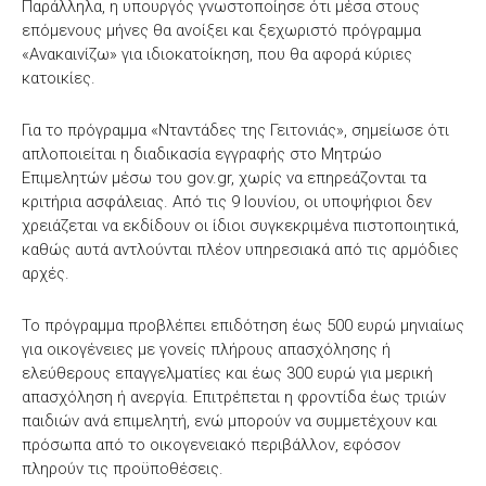
Παράλληλα, η υπουργός γνωστοποίησε ότι μέσα στους
επόμενους μήνες θα ανοίξει και ξεχωριστό πρόγραμμα
«Ανακαινίζω» για ιδιοκατοίκηση, που θα αφορά κύριες
κατοικίες.
Για το πρόγραμμα «Νταντάδες της Γειτονιάς», σημείωσε ότι
απλοποιείται η διαδικασία εγγραφής στο Μητρώο
Επιμελητών μέσω του gov.gr, χωρίς να επηρεάζονται τα
κριτήρια ασφάλειας. Από τις 9 Ιουνίου, οι υποψήφιοι δεν
χρειάζεται να εκδίδουν οι ίδιοι συγκεκριμένα πιστοποιητικά,
καθώς αυτά αντλούνται πλέον υπηρεσιακά από τις αρμόδιες
αρχές.
Το πρόγραμμα προβλέπει επιδότηση έως 500 ευρώ μηνιαίως
για οικογένειες με γονείς πλήρους απασχόλησης ή
ελεύθερους επαγγελματίες και έως 300 ευρώ για μερική
απασχόληση ή ανεργία. Επιτρέπεται η φροντίδα έως τριών
παιδιών ανά επιμελητή, ενώ μπορούν να συμμετέχουν και
πρόσωπα από το οικογενειακό περιβάλλον, εφόσον
πληρούν τις προϋποθέσεις.