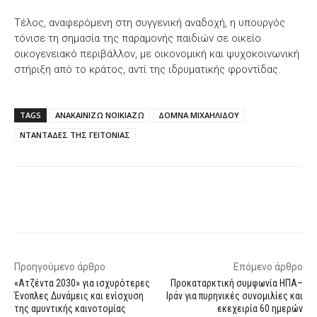
Τέλος, αναφερόμενη στη συγγενική αναδοχή, η υπουργός
τόνισε τη σημασία της παραμονής παιδιών σε οικείο
οικογενειακό περιβάλλον, με οικονομική και ψυχοκοινωνική
στήριξη από το κράτος, αντί της ιδρυματικής φροντίδας.
TAGS
ΑΝΑΚΑΙΝΙΖΩ ΝΟΙΚΙΑΖΩ
ΔΟΜΝΑ ΜΙΧΑΗΛΙΔΟΥ
ΝΤΑΝΤΑΔΕΣ ΤΗΣ ΓΕΙΤΟΝΙΑΣ
Facebook
X
WhatsApp
Email
Προηγούμενο άρθρο
Επόμενο άρθρο
«Ατζέντα 2030» για ισχυρότερες
Προκαταρκτική συμφωνία ΗΠΑ–
Ένοπλες Δυνάμεις και ενίσχυση
Ιράν για πυρηνικές συνομιλίες και
της αμυντικής καινοτομίας
εκεχειρία 60 ημερών