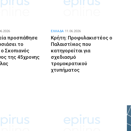
06.2026
ΕΛΛΑΔΑ
11.06.2026
εία προσπάθησε
Κρήτη: Προφυλακιστέος ο
υσιάσει το
Παλαιστίνιος που
 ο Σκοπιανός
κατηγορείται για
ος της 45χρονης
σχεδιασμό
λας
τρομοκρατικού
χτυπήματος