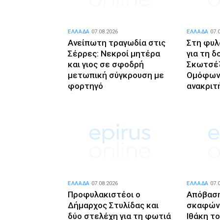
ΕΛΛΑΔΑ
07.08.2026
ΕΛΛΑΔΑ
07.
Ανείπωτη τραγωδία στις
Στη φυλ
Σέρρες: Νεκροί μητέρα
για τη δ
και γιος σε σφοδρή
Σκωτσέζ
μετωπική σύγκρουση με
Ομόφων
φορτηγό
ανακριτ
ΕΛΛΑΔΑ
07.08.2026
ΕΛΛΑΔΑ
07.
Προφυλακιστέοι ο
Απόβασ
Δήμαρχος Στυλίδας και
σκαφών 
δύο στελέχη για τη φωτιά
Ιθάκη τ