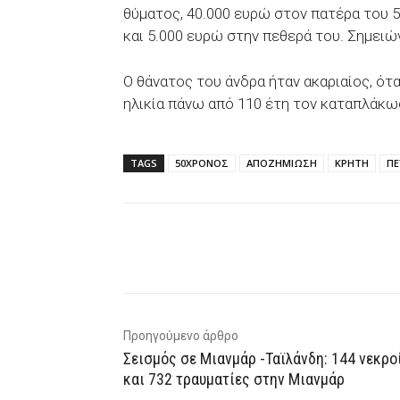
θύματος, 40.000 ευρώ στον πατέρα του 
και 5.000 ευρώ στην πεθερά του. Σημειών
Ο θάνατος του άνδρα ήταν ακαριαίος, ότ
ηλικία πάνω από 110 έτη τον καταπλάκω
TAGS
50ΧΡΟΝΟΣ
ΑΠΟΖΗΜΙΩΣΗ
ΚΡΗΤΗ
ΠΕ
Facebook
X
WhatsAp
Προηγούμενο άρθρο
Σεισμός σε Μιανμάρ -Ταϊλάνδη: 144 νεκρο
και 732 τραυματίες στην Μιανμάρ