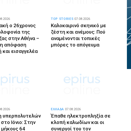
08.2026
TOP STORIES
07.08.2026
ακή ο 26χρονος
Καλοκαιρινό σκηνικό με
ολοφονία της
ζέστη και ανέμους: Πού
ας στην Αθήνα –
αναμένονται τοπικές
η απόφαση
μπόρες το απόγευμα
ή και εισαγγελέα
08.2026
ΕΛΛΑΔΑ
07.08.2026
η υπερπολυτελών
Έπαθε ηλεκτροπληξία σε
στο Ιόνιο: Στην
κλοπή καλωδίων και οι
ο μήκους 64
συνεργοί του τον