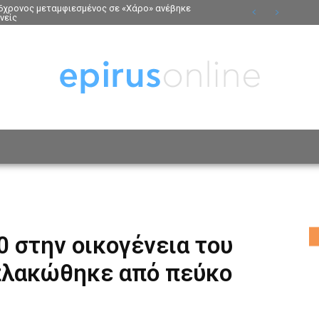
26χρονος μεταμφιεσμένος σε «Χάρο» ανέβηκε
νείς
ΟΣΩΠΑ
ΤΡΟΠΟΣ ΖΩΗΣ
ΑΦΙΕΡΩΜΑΤΑ
MO
 στην οικογένεια του
πλακώθηκε από πεύκο