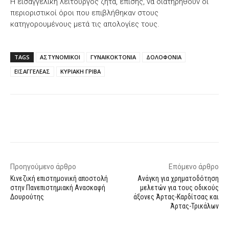
Η εισαγγελική λειτουργός ζητά, επίσης, να διατηρηθούν οι
περιοριστικοί όροι που επιβλήθηκαν στους
κατηγορουμένους μετά τις απολογίες τους.
TAGS
ΑΣΤΥΝΟΜΙΚΟΙ
ΓΥΝΑΙΚΟΚΤΟΝΙΑ
ΔΟΛΟΦΟΝΙΑ
ΕΙΣΑΓΓΕΛΕΑΣ
ΚΥΡΙΑΚΗ ΓΡΙΒΑ
Facebook
X
WhatsApp
Email
Προηγούμενο άρθρο
Επόμενο άρθρο
Κινεζική επιστημονική αποστολή
Ανάγκη για χρηματοδότηση
στην Πανεπιστημιακή Ανασκαφή
μελετών για τους οδικούς
Δουρούτης
άξονες Άρτας-Καρδίτσας και
Άρτας-Τρικάλων