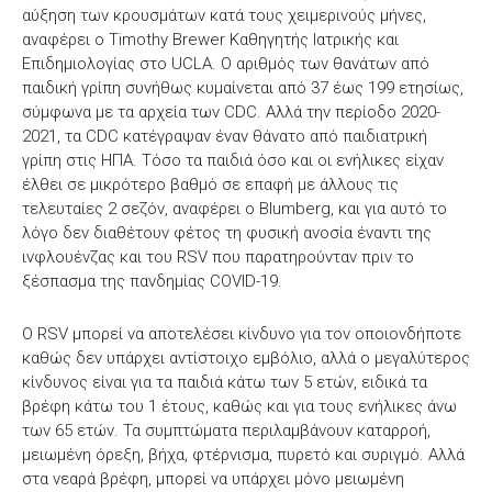
αύξηση των κρουσμάτων κατά τους χειμερινούς μήνες,
αναφέρει ο Timothy Brewer Καθηγητής Ιατρικής και
Επιδημιολογίας στο UCLA. Ο αριθμός των θανάτων από
παιδική γρίπη συνήθως κυμαίνεται από 37 έως 199 ετησίως,
σύμφωνα με τα αρχεία των CDC. Αλλά την περίοδο 2020-
2021, τα CDC κατέγραψαν έναν θάνατο από παιδιατρική
γρίπη στις ΗΠΑ. Τόσο τα παιδιά όσο και οι ενήλικες είχαν
έλθει σε μικρότερο βαθμό σε επαφή με άλλους τις
τελευταίες 2 σεζόν, αναφέρει ο Blumberg, και για αυτό το
λόγο δεν διαθέτουν φέτος τη φυσική ανοσία έναντι της
ινφλουένζας και του RSV που παρατηρούνταν πριν το
ξέσπασμα της πανδημίας COVID-19.
Ο RSV μπορεί να αποτελέσει κίνδυνο για τον οποιονδήποτε
καθώς δεν υπάρχει αντίστοιχο εμβόλιο, αλλά ο μεγαλύτερος
κίνδυνος είναι για τα παιδιά κάτω των 5 ετών, ειδικά τα
βρέφη κάτω του 1 έτους, καθώς και για τους ενήλικες άνω
των 65 ετών. Τα συμπτώματα περιλαμβάνουν καταρροή,
μειωμένη όρεξη, βήχα, φτέρνισμα, πυρετό και συριγμό. Αλλά
στα νεαρά βρέφη, μπορεί να υπάρχει μόνο μειωμένη