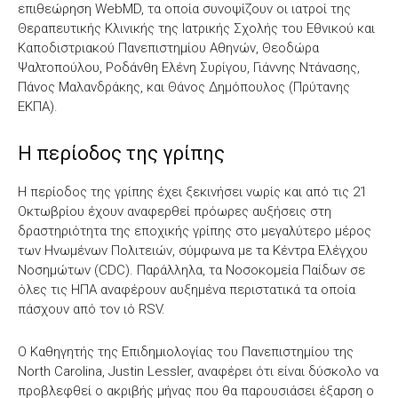
επιθεώρηση WebMD, τα οποία συνοψίζουν οι ιατροί της
Θεραπευτικής Κλινικής της Ιατρικής Σχολής του Εθνικού και
Καποδιστριακού Πανεπιστημίου Αθηνών, Θεοδώρα
Ψαλτοπούλου, Ροδάνθη Ελένη Συρίγου, Γιάννης Ντάνασης,
Πάνος Μαλανδράκης, και Θάνος Δημόπουλος (Πρύτανης
ΕΚΠΑ).
Η περίοδος της γρίπης
Η περίοδος της γρίπης έχει ξεκινήσει νωρίς και από τις 21
Οκτωβρίου έχουν αναφερθεί πρόωρες αυξήσεις στη
δραστηριότητα της εποχικής γρίπης στο μεγαλύτερο μέρος
των Ηνωμένων Πολιτειών, σύμφωνα με τα Κέντρα Ελέγχου
Νοσημώτων (CDC). Παράλληλα, τα Νοσοκομεία Παίδων σε
όλες τις ΗΠΑ αναφέρουν αυξημένα περιστατικά τα οποία
πάσχουν από τον ιό RSV.
Ο Καθηγητής της Επιδημιολογίας του Πανεπιστημίου της
North Carolina, Justin Lessler, αναφέρει ότι είναι δύσκολο να
προβλεφθεί ο ακριβής μήνας που θα παρουσιάσει έξαρση ο