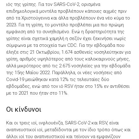
ιός της γρίπης. Για τον SARS-CoV-2, ορισμένα
επιδημιολογικά μοντέλα προβλέπουν κάποιες αιχμές πριν
από τα Χριστούγεννα και άλλα προβλέπουν ένα νέο κύμα το
2023. Για τη γρίπη, το μοντέλο προβλέπει μια πιο πρώιμη
εμφάνιση από το συνηθισμένο. Ενώ η δραστηριότητα της
γρίπης είναι σχετικά χαμηλή η σεζόν έχει ξεκινήσει νωρίς
σύμφωνα με τα στοιχεία των CDC. Για την εβδομάδα που
έληξε στις 21 Οκτωβρίου, 1.674 ασθενείς νοσηλεύτηκαν για
γρίπη, αριθμός υψηλότερος από τους καλοκαιρινούς μήνες,
αλλά μικρότερος από τις 2.675 νοσηλείες για την εβδομάδα
της 15ης Μαΐου 2022. Παράλληλα, οι νέες νοσήσεις από
Covid-19 μειώθηκαν κατά 12% τις τελευταίες δύο
εβδομάδες, ενώ από τον ιό RSV ήταν στο 15% εν αντιθέσει
με το 2021 που ήταν στο 11%.
Οι κίνδυνοι
Και οι τρεις ιοί, ινφλουένζα, SARS-CoV-2 και RSV, είναι
αναπνευστικοί ιοί, μεταδίδονται με τον ίδιο τρόπο όπως και
άλλοι ιοί του αναπνευστικού και τείνουν να εμφανίζουν