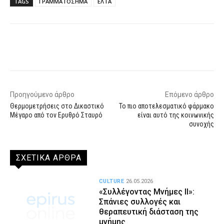
TAGS
ΓΡΑΜΜΑΤΟΣΗΜΑ
ΕΛΤΑ
Facebook
X
WhatsApp
Email
Προηγούμενο άρθρο
Επόμενο άρθρο
Θερμομετρήσεις στο Δικαστικό
Το πιο αποτελεσματικό φάρμακο
Μέγαρο από τον Ερυθρό Σταυρό
είναι αυτό της κοινωνικής
συνοχής
ΣΧΕΤΙΚΑ ΑΡΘΡΑ
CULTURE
26.05.2026
«Συλλέγοντας Μνήμες II»:
Σπάνιες συλλογές και
θεραπευτική διάσταση της
μνήμης