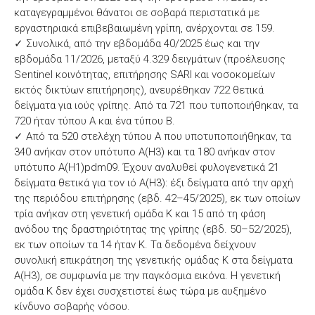
καταγεγραμμένοι θάνατοι σε σοβαρά περιστατικά με
εργαστηριακά επιβεβαιωμένη γρίπη, ανέρχονται σε 159.
✓ Συνολικά, από την εβδομάδα 40/2025 έως και την
εβδομάδα 11/2026, μεταξύ 4.329 δειγμάτων (προέλευσης
Sentinel κοινότητας, επιτήρησης SARI και νοσοκομείων
εκτός δικτύων επιτήρησης), ανευρέθηκαν 722 θετικά
δείγματα για ιούς γρίπης. Από τα 721 που τυποποιήθηκαν, τα
720 ήταν τύπου Α και ένα τύπου Β.
✓ Από τα 520 στελέχη τύπου Α που υποτυποποιήθηκαν, τα
340 ανήκαν στον υπότυπο Α(Η3) και τα 180 ανήκαν στον
υπότυπο Α(Η1)pdm09. Έχουν αναλυθεί φυλογενετικά 21
δείγματα θετικά για τον ιό Α(Η3): έξι δείγματα από την αρχή
της περιόδου επιτήρησης (εβδ. 42–45/2025), εκ των οποίων
τρία ανήκαν στη γενετική ομάδα Κ και 15 από τη φάση
ανόδου της δραστηριότητας της γρίπης (εβδ. 50–52/2025),
εκ των οποίων τα 14 ήταν Κ. Τα δεδομένα δείχνουν
συνολική επικράτηση της γενετικής ομάδας Κ στα δείγματα
Α(Η3), σε συμφωνία με την παγκόσμια εικόνα. Η γενετική
ομάδα Κ δεν έχει συσχετιστεί έως τώρα με αυξημένο
κίνδυνο σοβαρής νόσου.