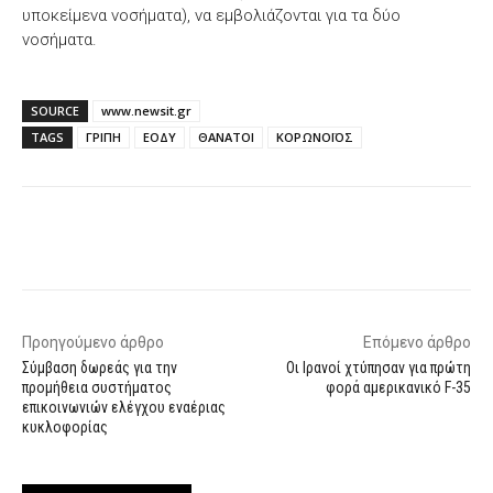
υποκείμενα νοσήματα), να εμβολιάζονται για τα δύο
νοσήματα.
SOURCE
www.newsit.gr
TAGS
ΓΡΙΠΗ
ΕΟΔΥ
ΘΑΝΑΤΟΙ
ΚΟΡΩΝΟΪΟΣ
Facebook
X
WhatsApp
Email
Προηγούμενο άρθρο
Επόμενο άρθρο
Σύμβαση δωρεάς για την
Οι Ιρανοί χτύπησαν για πρώτη
προμήθεια συστήματος
φορά αμερικανικό F-35
επικοινωνιών ελέγχου εναέριας
κυκλοφορίας