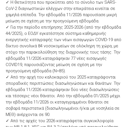
✓ Η θετικότητα που προκύπτει από το σύνολο των SARS-
CoV-2 διαγνωστικών ελέγχων στην επικράτεια κινείται σε
χαμηλά επίπεδα. Την εβδομάδα 11/2026 παρουσίασε μικρή
μείωση σε σχέση με την προηγούμενη εβδομάδα.
✓ Για την περίοδο επιτήρησης 2025-2026 (από την εβδομάδα
44/2025), ο ΕΟΔΥ εγκατέστησε σύστημα καθημερινής
ενεργητικής καταγραφής των νέων εισαγωγών COVID-19 από
δίκτυο συνολικά 84 νοσοκομείων σε ολόκληρη τη χώρα, με
στόχο την παρακολούθηση της διαχρονικής τους τάσης. Την
εβδομάδα 11/2026 καταγράφηκαν 77 νέες εισαγωγές
COVID19, παρουσιάζοντας μείωση σε σχέση με την
προηγούμενη εβδομάδα (Ν=85).
✓ Από την αρχή του καλοκαιριού του 2025 καταγράφονται
σποραδικές περιπτώσεις διασωληνώσεων και θανάτων. Την
εβδομάδα 11/2026 καταγράφηκαν δύο νέες διασωληνώσεις
και τέσσερις νέοι θάνατοι. Από την εβδομάδα 01/2025 μέχρι
την εβδομάδα 11/2026 οι καταγεγραμμένοι θάνατοι σε
σοβαρά περιστατικά (διασωληνωμένοι ή/και με νοσηλεία σε
ΜΕΘ) ανέρχονται σε 90.
✓ Από τις αρχές του 2026 καταγράφεται συγκυκλοφορία
των NB.1.8.1, XFG και ΒΑ.3.2 (στελέχη υπό παρακολούθηση