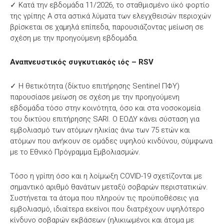
✓ Κατά την εβδομάδα 11/2026, το σταθμισμένο ιϊκό φορτίο
της γρίπης Α στα αστικά λύματα των ελεγχθεισών περιοχών
βρίσκεται σε χαμηλά επίπεδα, παρουσιάζοντας μείωση σε
σχέση με την προηγούμενη εβδομάδα.
Αναπνευστικός συγκυτιακός ιός – RSV
✓ Η θετικότητα (δίκτυο επιτήρησης Sentinel ΠΦΥ)
παρουσίασε μείωση σε σχέση με την προηγούμενη
εβδομάδα τόσο στην κοινότητα, όσο και στα νοσοκομεία
του δικτύου επιτήρησης SARI. Ο ΕΟΔΥ κάνει σύσταση για
εμβολιασμό των ατόμων ηλικίας άνω των 75 ετών και
ατόμων που ανήκουν σε ομάδες υψηλού κινδύνου, σύμφωνα
με το Εθνικό Πρόγραμμα Εμβολιασμών.
Τόσο η γρίπη όσο και η λοίμωξη COVID-19 σχετίζονται με
σημαντικό αριθμό θανάτων μεταξύ σοβαρών περιστατικών.
Συστήνεται τα άτομα που πληρούν τις προϋποθέσεις για
εμβολιασμό, ιδιαίτερα εκείνοι που διατρέχουν υψηλότερο
κίνδυνο σοβαρών εκβάσεων (ηλικιωμένοι και άτομα με