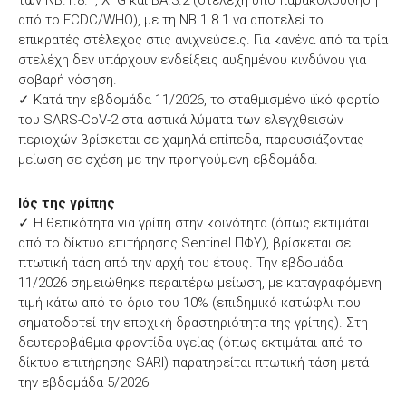
από το ECDC/WHO), με τη ΝΒ.1.8.1 να αποτελεί το
επικρατές στέλεχος στις ανιχνεύσεις. Για κανένα από τα τρία
στελέχη δεν υπάρχουν ενδείξεις αυξημένου κινδύνου για
σοβαρή νόσηση.
✓ Κατά την εβδομάδα 11/2026, το σταθμισμένο ιϊκό φορτίο
του SARS-CoV-2 στα αστικά λύματα των ελεγχθεισών
περιοχών βρίσκεται σε χαμηλά επίπεδα, παρουσιάζοντας
μείωση σε σχέση με την προηγούμενη εβδομάδα.
Ιός της γρίπης
✓ Η θετικότητα για γρίπη στην κοινότητα (όπως εκτιμάται
από το δίκτυο επιτήρησης Sentinel ΠΦΥ), βρίσκεται σε
πτωτική τάση από την αρχή του έτους. Την εβδομάδα
11/2026 σημειώθηκε περαιτέρω μείωση, με καταγραφόμενη
τιμή κάτω από το όριο του 10% (επιδημικό κατώφλι που
σηματοδοτεί την εποχική δραστηριότητα της γρίπης). Στη
δευτεροβάθμια φροντίδα υγείας (όπως εκτιμάται από το
δίκτυο επιτήρησης SARI) παρατηρείται πτωτική τάση μετά
την εβδομάδα 5/2026