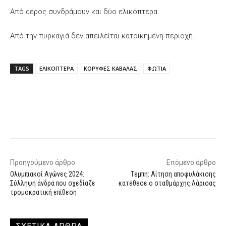
Από αέρος συνδράμουν και δύο ελικόπτερα.
Από την πυρκαγιά δεν απειλείται κατοικημένη περιοχή.
TAGS
ΕΛΙΚΟΠΤΕΡΑ
ΚΟΡΥΦΕΣ ΚΑΒΑΛΑΣ
ΦΩΤΙΑ
Facebook
X
WhatsApp
Email
Προηγούμενο άρθρο
Επόμενο άρθρο
Ολυμπιακοί Αγώνες 2024:
Τέμπη: Αίτηση αποφυλάκισης
Σύλληψη άνδρα που σχεδίαζε
κατέθεσε ο σταθμάρχης Λάρισας
τρομοκρατική επίθεση