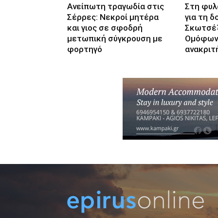
Ανείπωτη τραγωδία στις
Στη φυλ
Σέρρες: Νεκροί μητέρα
για τη δ
και γιος σε σφοδρή
Σκωτσέζ
μετωπική σύγκρουση με
Ομόφων
φορτηγό
ανακριτ