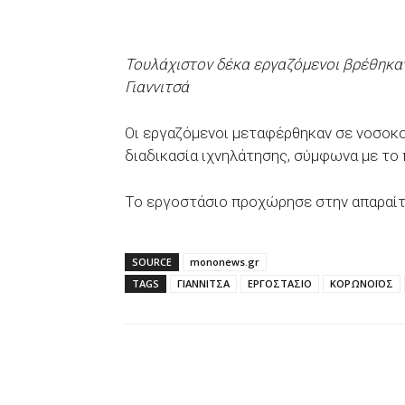
Τουλάχιστον δέκα εργαζόμενοι βρέθηκαν
Γιαννιτσά
Οι εργαζόμενοι μεταφέρθηκαν σε νοσοκο
διαδικασία ιχνηλάτησης, σύμφωνα με το
Το εργοστάσιο προχώρησε στην απαραί
SOURCE
mononews.gr
TAGS
ΓΙΑΝΝΙΤΣΑ
ΕΡΓΟΣΤΑΣΙΟ
ΚΟΡΩΝΟΪΟΣ
Facebook
X
WhatsAp