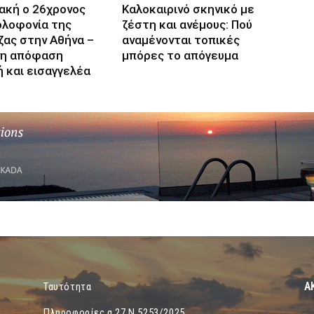
ακή ο 26χρονος
Καλοκαιρινό σκηνικό με
ολοφονία της
ζέστη και ανέμους: Πού
ας στην Αθήνα –
αναμένονται τοπικές
η απόφαση
μπόρες το απόγευμα
ή και εισαγγελέα
Α
Ταυτότητα
Πληροφορίες α.27 Ν.5253/2025