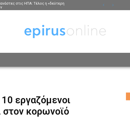
τανάστες στις ΗΠΑ: Τέλος η «δεύτερη
ων
ΟΣΩΠΑ
ΤΡΟΠΟΣ ΖΩΗΣ
ΑΦΙΕΡΩΜΑΤΑ
MO
 10 εργαζόμενοι
ί στον κορωνοϊό