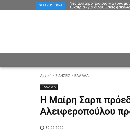
Νέο αυστηρό πλαίσιο για τους με
ΟΙ ΤΆΣΕΙΣ ΤΏΡΑ
ευκαιρία» για διορθώσεις φακέλ
ΕΙΔΗΣΕΙΣ
CULTURE
ΠΡ
Αρχική
ΕΙΔΗΣΕΙΣ
ΕΛΛΑΔΑ
ΕΛΛΑΔΑ
Η Μαίρη Σαρπ πρόεδ
Αλειφεροπούλου πρ
30.06.2020