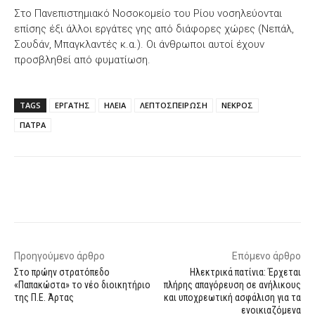
Στο Πανεπιστημιακό Νοσοκομείο του Ρίου νοσηλεύονται
επίσης έξι άλλοι εργάτες γης από διάφορες χώρες (Νεπάλ,
Σουδάν, Μπαγκλαντές κ.α.). Οι άνθρωποι αυτοί έχουν
προσβληθεί από φυματίωση.
TAGS
ΕΡΓΑΤΗΣ
ΗΛΕΙΑ
ΛΕΠΤΟΣΠΕΙΡΩΣΗ
ΝΕΚΡΟΣ
ΠΑΤΡΑ
Facebook
X
WhatsApp
Email
Προηγούμενο άρθρο
Επόμενο άρθρο
Στο πρώην στρατόπεδο
Ηλεκτρικά πατίνια: Έρχεται
«Παπακώστα» το νέο διοικητήριο
πλήρης απαγόρευση σε ανήλικους
της Π.Ε. Άρτας
και υποχρεωτική ασφάλιση για τα
ενοικιαζόμενα