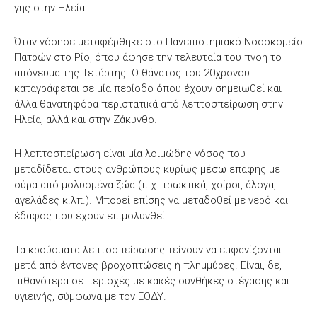
γης στην Ηλεία.
Όταν νόσησε μεταφέρθηκε στο Πανεπιστημιακό Νοσοκομείο
Πατρών στο Ρίο, όπου άφησε την τελευταία του πνοή τo
απόγευμα της Τετάρτης. Ο θάνατος του 20χρονου
καταγράφεται σε μία περίοδο όπου έχουν σημειωθεί και
άλλα θανατηφόρα περιστατικά από λεπτοσπείρωση στην
Ηλεία, αλλά και στην Ζάκυνθο.
Η λεπτοσπείρωση είναι μία λοιμώδης νόσος που
μεταδίδεται στους ανθρώπους κυρίως μέσω επαφής με
ούρα από μολυσμένα ζώα (π.χ. τρωκτικά, χοίροι, άλογα,
αγελάδες κ.λπ.). Μπορεί επίσης να μεταδοθεί με νερό και
έδαφος που έχουν επιμολυνθεί.
Τα κρούσματα λεπτοσπείρωσης τείνουν να εμφανίζονται
μετά από έντονες βροχοπτώσεις ή πλημμύρες. Είναι, δε,
πιθανότερα σε περιοχές με κακές συνθήκες στέγασης και
υγιεινής, σύμφωνα με τον ΕΟΔΥ.