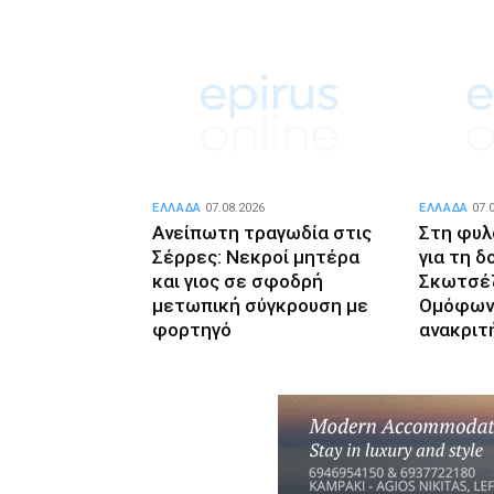
ΕΛΛΑΔΑ
07.08.2026
ΕΛΛΑΔΑ
07.
Ανείπωτη τραγωδία στις
Στη φυλ
Σέρρες: Νεκροί μητέρα
για τη δ
και γιος σε σφοδρή
Σκωτσέζ
μετωπική σύγκρουση με
Ομόφων
φορτηγό
ανακριτ