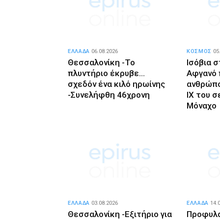
ΕΛΛΑΔΑ
06.08.2026
ΚΟΣΜΟΣ
05
Θεσσαλονίκη -Το
Ισόβια 
πλυντήριο έκρυβε…
Αφγανό 
σχεδόν ένα κιλό ηρωίνης
ανθρώπο
-Συνελήφθη 46χρονη
ΙΧ του 
Μόναχο
ΕΛΛΑΔΑ
03.08.2026
ΕΛΛΑΔΑ
14.
Θεσσαλονίκη -Εξιτήριο για
Προφυλα