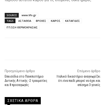
περίοδο άστατου καιρού για τις επόμενες δέκα ημέρες.
SOURCE
www.lifo.gr
TAGS
ΑΣΤΑΘΕΙΑ
ΒΡΟΧΕΣ
ΚΑΙΡΟΣ
ΚΑΤΑΙΓΙΔΕΣ
ΠΤΩΣΗ ΘΕΡΜΟΚΡΑΣΙΑΣ
Facebook
X
WhatsApp
Email
Προηγούμενο άρθρο
Επόμενο άρθρο
Επεισόδια στο Πανεπιστήμιο
Ιταλικό δικαστήριο αναγνωρίζει
Δυτικής Αττικής -2 τραυματίες
ότι ένα παιδί μπορεί να έχει και
και 8 προσαγωγές
επίσημα 3 γονείς
ΣΧΕΤΙΚΑ ΑΡΘΡΑ