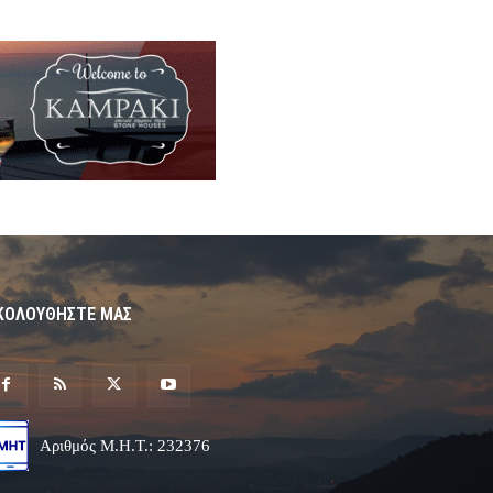
ΚΟΛΟΥΘΗΣΤΕ ΜΑΣ
Αριθμός Μ.Η.Τ.: 232376