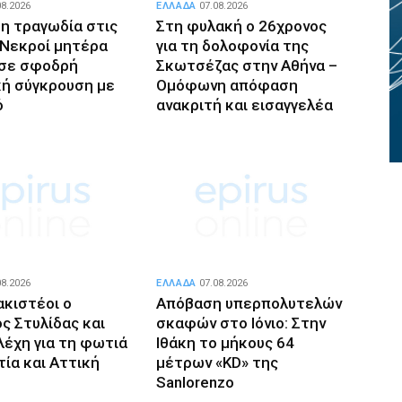
08.2026
ΕΛΛΑΔΑ
07.08.2026
η τραγωδία στις
Στη φυλακή ο 26χρονος
 Νεκροί μητέρα
για τη δολοφονία της
ς σε σφοδρή
Σκωτσέζας στην Αθήνα –
ή σύγκρουση με
Ομόφωνη απόφαση
ό
ανακριτή και εισαγγελέα
08.2026
ΕΛΛΑΔΑ
07.08.2026
κιστέοι ο
Απόβαση υπερπολυτελών
ς Στυλίδας και
σκαφών στο Ιόνιο: Στην
λέχη για τη φωτιά
Ιθάκη το μήκους 64
τία και Αττική
μέτρων «KD» της
Sanlorenzo