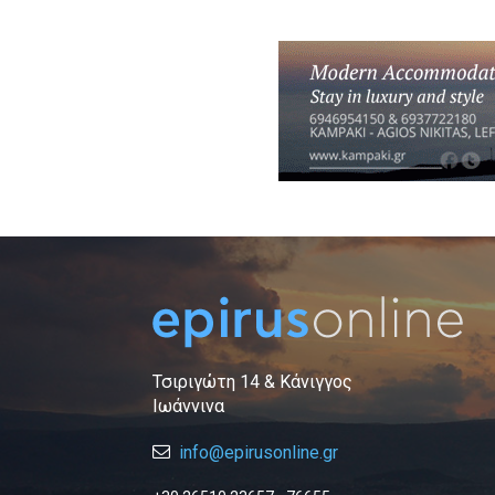
Τσιριγώτη 14 & Κάνιγγος
Ιωάννινα
info@epirusonline.gr