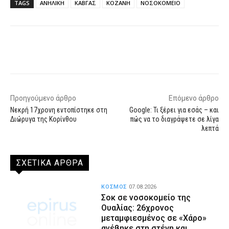
TAGS
ΑΝΗΛΙΚΗ
ΚΑΒΓΑΣ
ΚΟΖΑΝΗ
ΝΟΣΟΚΟΜΕΙΟ
Facebook
X
WhatsApp
Email
Προηγούμενο άρθρο
Επόμενο άρθρο
Νεκρή 17χρονη εντοπίστηκε στη
Google: Τι ξέρει για εσάς – και
Διώρυγα της Κορίνθου
πώς να το διαγράψετε σε λίγα
λεπτά
ΣΧΕΤΙΚΑ ΑΡΘΡΑ
ΚΟΣΜΟΣ
07.08.2026
Σοκ σε νοσοκομείο της
Ουαλίας: 26χρονος
μεταμφιεσμένος σε «Χάρο»
ανέβηκε στη στέγη και