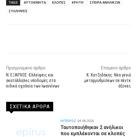
TAGS
ΑΥΤΟΚΙΝΗΤΑ
ΚΛΟΠΕΣ
ΚΡΗΤΗ
ΣΠΕΙΡΑ ΑΝΗΛΙΚΩΝ
ΣΥΛΛΗΨΕΙΣ
Facebook
X
WhatsApp
Email
Προηγούμενο άρθρο
Επόμενο άρθρο
Ν. ΕΞΑΡΧΟΣ -Ελλείψεις και
K. Χατζηδάκης: Νέα γενιά
ακατάλληλες υποδομές στα
μεταρρυθμίσεων σε πέντε
ειδικά σχολεία των Ιωαννίνων
άξονες
ΣΧΕΤΙΚΑ ΑΡΘΡΑ
ΗΠΕΙΡΟΣ
04.08.2026
Ταυτοποιήθηκαν 2 ανήλικοι
που εμπλέκονται σε κλοπές