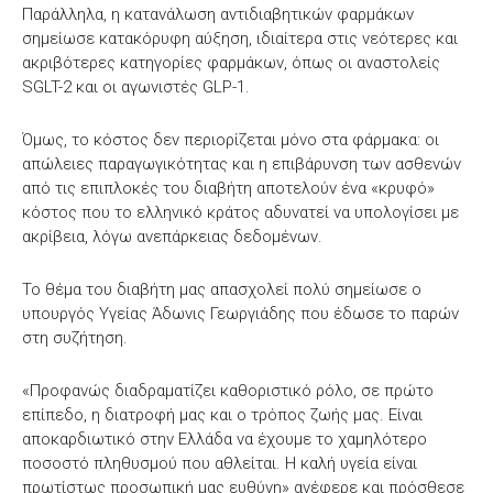
Παράλληλα, η κατανάλωση αντιδιαβητικών φαρμάκων
σημείωσε κατακόρυφη αύξηση, ιδιαίτερα στις νεότερες και
ακριβότερες κατηγορίες φαρμάκων, όπως οι αναστολείς
SGLT-2 και οι αγωνιστές GLP-1.
Όμως, το κόστος δεν περιορίζεται μόνο στα φάρμακα: οι
απώλειες παραγωγικότητας και η επιβάρυνση των ασθενών
από τις επιπλοκές του διαβήτη αποτελούν ένα «κρυφό»
κόστος που το ελληνικό κράτος αδυνατεί να υπολογίσει με
ακρίβεια, λόγω ανεπάρκειας δεδομένων.
Το θέμα του διαβήτη μας απασχολεί πολύ σημείωσε ο
υπουργός Υγείας Άδωνις Γεωργιάδης που έδωσε το παρών
στη συζήτηση.
«Προφανώς διαδραματίζει καθοριστικό ρόλο, σε πρώτο
επίπεδο, η διατροφή μας και ο τρόπος ζωής μας. Είναι
αποκαρδιωτικό στην Ελλάδα να έχουμε το χαμηλότερο
ποσοστό πληθυσμού που αθλείται. Η καλή υγεία είναι
πρωτίστως προσωπική μας ευθύνη» ανέφερε και πρόσθεσε