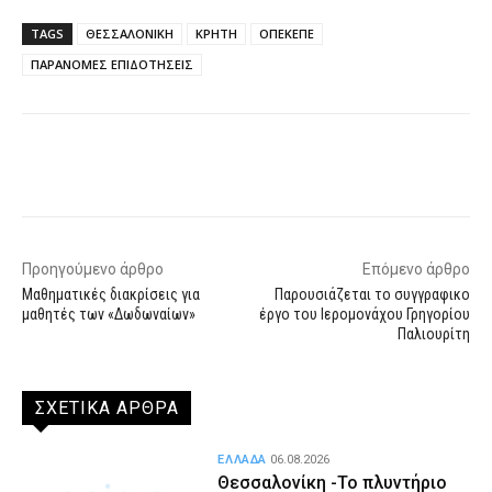
TAGS
ΘΕΣΣΑΛΟΝΙΚΗ
ΚΡΗΤΗ
ΟΠΕΚΕΠΕ
ΠΑΡΑΝΟΜΕΣ ΕΠΙΔΟΤΗΣΕΙΣ
Facebook
X
WhatsApp
Email
Προηγούμενο άρθρο
Επόμενο άρθρο
Μαθηματικές διακρίσεις για
Παρουσιάζεται το συγγραφικο
μαθητές των «Δωδωναίων»
έργο του Ιερομονάχου Γρηγορίου
Παλιουρίτη
ΣΧΕΤΙΚΑ ΑΡΘΡΑ
ΕΛΛΑΔΑ
06.08.2026
Θεσσαλονίκη -Το πλυντήριο