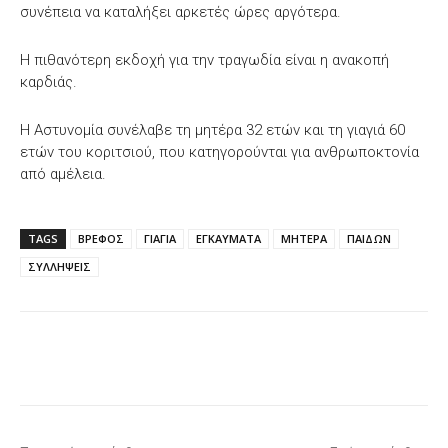
συνέπεια να καταλήξει αρκετές ώρες αργότερα.
Η πιθανότερη εκδοχή για την τραγωδία είναι η ανακοπή
καρδιάς.
Η Αστυνομία συνέλαβε τη μητέρα 32 ετών και τη γιαγιά 60
ετών του κοριτσιού, που κατηγορούνται για ανθρωποκτονία
από αμέλεια.
TAGS
ΒΡΕΦΟΣ
ΓΙΑΓΙΑ
ΕΓΚΑΥΜΑΤΑ
ΜΗΤΕΡΑ
ΠΑΙΔΩΝ
ΣΥΛΛΗΨΕΙΣ
Facebook
X
WhatsApp
Email