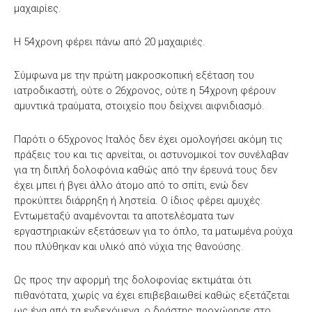
μαχαιρίες.
Η 54χρονη φέρει πάνω από 20 μαχαιριές.
Σύμφωνα με την πρώτη μακροσκοπική εξέταση του
ιατροδικαστή, ούτε ο 26χρονος, ούτε η 54χρονη φέρουν
αμυντικά τραύματα, στοιχείο που δείχνει αιφνιδιασμό.
Παρότι ο 65χρονος Ιταλός δεν έχει ομολογήσει ακόμη τις
πράξεις του και τις αρνείται, οι αστυνομικοί τον συνέλαβαν
για τη διπλή δολοφόνια καθώς από την έρευνά τους δεν
έχει μπει ή βγει άλλο άτομο από το σπίτι, ενώ δεν
προκύπτει διάρρηξη ή ληστεία. Ο ίδιος φέρει αμυχές.
Εντωμεταξύ αναμένονται τα αποτελέσματα των
εργαστηριακών εξετάσεων για το όπλο, τα ματωμένα ρούχα
που πλύθηκαν και υλικό από νύχια της θανούσης.
Ως προς την αφορμή της δολοφονίας εκτιμάται ότι
πιθανότατα, χωρίς να έχει επιβεβαιωθεί καθώς εξετάζεται
ως ένα από τα ενδεχόμενα, ο δράστης προχώρησε στο