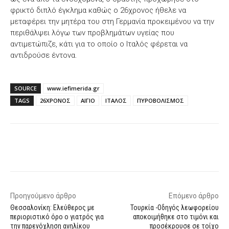
φρικτό διπλό έγκλημα καθώς ο 26χρονος ήθελε να
μεταφέρει την μητέρα του στη Γερμανία προκειμένου να την
περιθάλψει λόγω των προβλημάτων υγείας που
αντιμετώπιζε, κάτι για το οποίο ο Ιταλός φέρεται να
αντιδρούσε έντονα.
SOURCE
www.iefimerida.gr
TAGS
26ΧΡΟΝΟΣ
ΑΙΓΙΟ
ΙΤΑΛΟΣ
ΠΥΡΟΒΟΛΙΣΜΟΣ
Facebook
X
WhatsApp
Email
Προηγούμενο άρθρο
Επόμενο άρθρο
Θεσσαλονίκη: Ελεύθερος με
Τουρκία -Οδηγός λεωφορείου
περιοριστικό όρο ο γιατρός για
αποκοιμήθηκε στο τιμόνι και
την παρενόχληση ανηλίκου
προσέκρουσε σε τοίχο