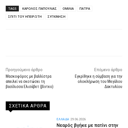
TAGS
ΚΑΡΟΛΟΣ ΠΑΠΟΥΛΙΑΣ
ΟΜΙΛΙΑ
ΠΑΤΡΑ
ΣΠΙΤΙ ΤΟΥ ΗΠΕΙΡΩΤΗ
ΣΥΓΚΙΝΗΣΗ
Facebook
X
WhatsApp
Email
Προηγούμενο άρθρο
Επόμενο άρθρο
Μασκοφόρος με βαλλίστρα
Εγκρίθηκε η σύμβαση για την
απειλεί να σκοτώσει τη
oλοκλήρωση του Μεγάλου
βασίλισσα Ελισάβετ (βίντεο)
Δακτυλίου
ΣΧΕΤΙΚΑ ΑΡΘΡΑ
ΕΛΛΑΔΑ
29.06.2026
Νεαρός βγήκε με πατίνι στην