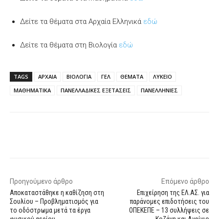
Δείτε τα θέματα στα Αρχαία Ελληνικά
εδώ
Δείτε τα θέματα στη Βιολογία
εδώ
TAGS
ΑΡΧΑΙΑ
ΒΙΟΛΟΓΙΑ
ΓΕΛ
ΘΕΜΑΤΑ
ΛΥΚΕΙΟ
ΜΑΘΗΜΑΤΙΚΑ
ΠΑΝΕΛΛΑΔΙΚΕΣ ΕΞΕΤΑΣΕΙΣ
ΠΑΝΕΛΛΗΝΙΕΣ
Facebook
X
WhatsApp
Email
Προηγούμενο άρθρο
Επόμενο άρθρο
Αποκαταστάθηκε η καθίζηση στη
Επιχείρηση της ΕΛ.ΑΣ. για
Σουλίου – Προβληματισμός για
παράνομες επιδοτήσεις του
το οδόστρωμα μετά τα έργα
ΟΠΕΚΕΠΕ – 13 συλλήψεις σε
φυσικού αερίου
Κοζάνη και Αγρίνιο