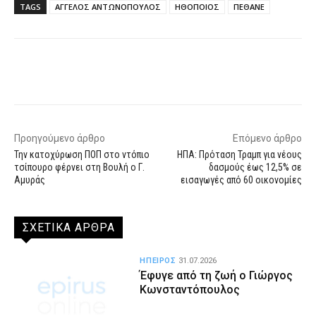
TAGS
ΑΓΓΕΛΟΣ ΑΝΤΩΝΟΠΟΥΛΟΣ
ΗΘΟΠΟΙΟΣ
ΠΕΘΑΝΕ
Facebook
X
WhatsApp
Email
Προηγούμενο άρθρο
Επόμενο άρθρο
Την κατοχύρωση ΠΟΠ στο ντόπιο
ΗΠΑ: Πρόταση Τραμπ για νέους
τσίπουρο φέρνει στη Βουλή ο Γ.
δασμούς έως 12,5% σε
Αμυράς
εισαγωγές από 60 οικονομίες
ΣΧΕΤΙΚΑ ΑΡΘΡΑ
ΗΠΕΙΡΟΣ
31.07.2026
Έφυγε από τη ζωή ο Γιώργος
Κωνσταντόπουλος