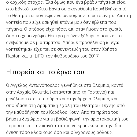
ο αρχικός στόχος. Έλα όμως που ένα βράδυ πήγα και είδα
στο Εθνικό τον Θείο Βάνια σε σκηνοθεσία Κουν! Βγήκα από
το θέατρο και κόντεψαν να με κόψουν τα αυτοκίνητα. Από τη
γοητεία που είχε ασκηθεί επάνω μου δεν έβλεπα πού
πήγαινα. Ο σπόρος είχε πέσει απ’ όταν ήμουν στο χωριό,
όπου είχαμε γράψει θέατρο με έναν ξάδερφό μου και το
ανεβάσαμε σε μια ταράτσα. Υπήρξε προσέλευση κι εγώ
γοητεύτηκα» είχε πει σε συνέντευξή του στον Χρήστο
Παρίδη και τη LiFO, τον Φεβρουάριο του 2017.
Η πορεία και το έργο του
Ο Άγγελος Αντωνόπουλος γεννήθηκε στα Ολύμπια, κοντά
στην Αρχαία Ολυμπία (κατάγεται από τη Γορτυνία) και
μεγάλωσε στα Ταμπούρια και στην Αρχαία Ολυμπία, και
σπούδασε στη Δραματική Σχολή του Θεάτρου Τέχνης υπό
την καθοδήγηση του Καρόλου Κουν. Από τα πρώτα του
βήματα ξεχώρισε για τη βαθιά φωνή, την αριστοκρατική του
παρουσία και την ικανότητά του να ερμηνεύει με την ίδια
άνεση τόσο κλασικούς όσο και σύγχρονους ρόλους.