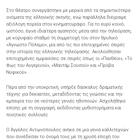
Στο θέατρο συνεργάστηκε με μερικά από τα σημαντικότερα
ονόματα της ελληνικής σκηνής, ενώ παράλληλα διέγραψε
αξιόλογη πορεία στον κινηματογράφο. Για το ευρύ κοινό,
ωστόσο, έγινε ιδιαίτερα αγαπητός μέσα από την τηλεόραση,
με κορυφαίο σταθμό τη συμμετοχή του στον θρυλικό
«Άγνωστο Πόλεμο», μία από τις πιο επιτυχημένες σειρές
στην ιστορία της ελληνικής τηλεόρασης. Ακολούθησαν
επιτυχημένες εμφανίσεις σε σειρές όπως οι «Πανθέοι», «Το
Φως του Αυγερινού», «Μαντάμ Σουσού» και «Πρόβα
Νυφικού».
Πέρα από την υποκριτική, υπήρξε δάσκαλος δραματικής
τέχνης για δεκαετίες, μεταδίδοντας τις γνώσεις και την
εμπειρία του σε νεότερες γενιές ηθοποιών. Ασχολήθηκε
επίσης με τη συγγραφή, εκδίδοντας μυθιστορήματα και
ποιητικές συλλογές.
Ο Άγγελος Αντωνόπουλος ανήκε σε μια γενιά καλλιτεχνών
που συνέδεσαν το όνομά τους με τη χρυσή εποχή του