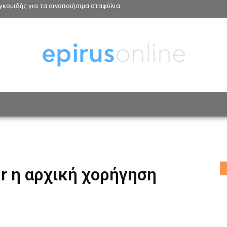
κομιδής για τα οινοποιήσιμα σταφύλια
ΟΣΩΠΑ
ΤΡΟΠΟΣ ΖΩΗΣ
ΑΦΙΕΡΩΜΑΤΑ
MO
r η αρχική χορήγηση