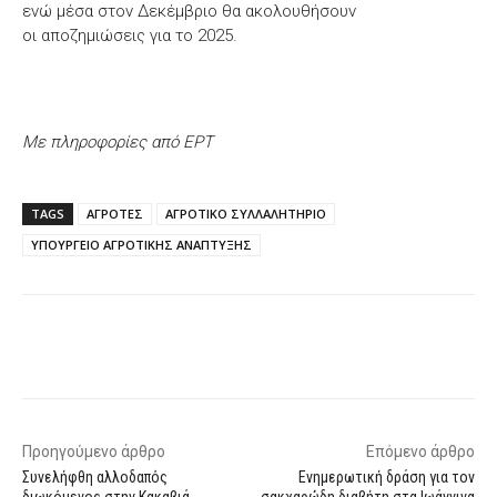
ενώ μέσα στον Δεκέμβριο θα ακολουθήσουν
οι αποζημιώσεις για το 2025.
Με πληροφορίες από ΕΡΤ
TAGS
ΑΓΡΟΤΕΣ
ΑΓΡΟΤΙΚΟ ΣΥΛΛΑΛΗΤΗΡΙΟ
ΥΠΟΥΡΓΕΙΟ ΑΓΡΟΤΙΚΗΣ ΑΝΑΠΤΥΞΗΣ
Facebook
X
WhatsApp
Email
Προηγούμενο άρθρο
Επόμενο άρθρο
Συνελήφθη αλλοδαπός
Ενημερωτική δράση για τον
διωκόμενος στην Κακαβιά
σακχαρώδη διαβήτη στα Ιωάννινα