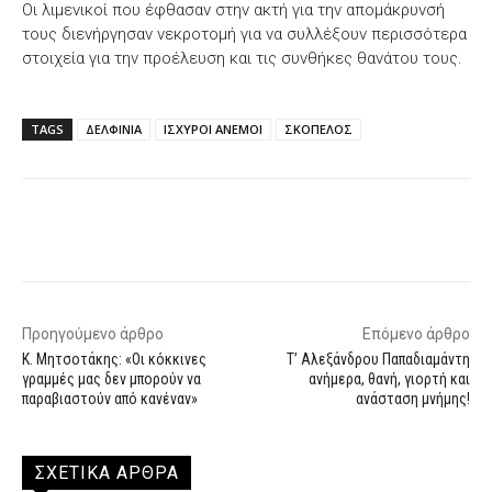
Οι λιμενικοί που έφθασαν στην ακτή για την απομάκρυνσή
τους διενήργησαν νεκροτομή για να συλλέξουν περισσότερα
στοιχεία για την προέλευση και τις συνθήκες θανάτου τους.
TAGS
ΔΕΛΦΙΝΙΑ
ΙΣΧΥΡΟΙ ΑΝΕΜΟΙ
ΣΚΟΠΕΛΟΣ
Facebook
X
WhatsApp
Email
Προηγούμενο άρθρο
Επόμενο άρθρο
Κ. Μητσοτάκης: «Οι κόκκινες
Τ’ Αλεξάνδρου Παπαδιαμάντη
γραμμές μας δεν μπορούν να
ανήμερα, θανή, γιορτή και
παραβιαστούν από κανέναν»
ανάσταση μνήμης!
ΣΧΕΤΙΚΑ ΑΡΘΡΑ