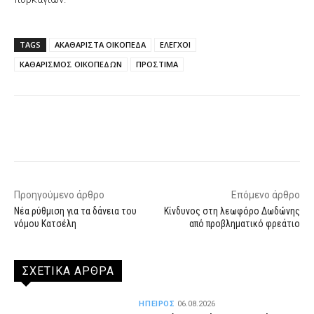
TAGS
ΑΚΑΘΑΡΙΣΤΑ ΟΙΚΟΠΕΔΑ
ΕΛΕΓΧΟΙ
ΚΑΘΑΡΙΣΜΟΣ ΟΙΚΟΠΕΔΩΝ
ΠΡΟΣΤΙΜΑ
Facebook
X
WhatsApp
Email
Προηγούμενο άρθρο
Επόμενο άρθρο
Νέα ρύθμιση για τα δάνεια του
Κίνδυνος στη λεωφόρο Δωδώνης
νόμου Κατσέλη
από προβληματικό φρεάτιο
ΣΧΕΤΙΚΑ ΑΡΘΡΑ
ΗΠΕΙΡΟΣ
06.08.2026