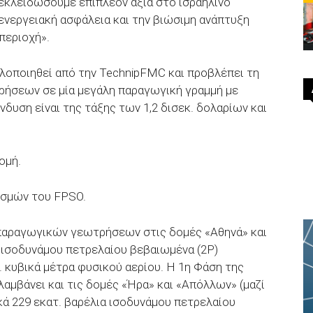
ξεκλειδώσουμε επιπλέον αξία στο ισραηλινό
ενεργειακή ασφάλεια και την βιώσιμη ανάπτυξη
περιοχή».
υλοποιηθεί από την TechnipFMC και προβλέπει τη
ήσεων σε μία μεγάλη παραγωγική γραμμή με
δυση είναι της τάξης των 1,2 δισεκ. δολαρίων και
ομή.
ισμών του FPSO.
παραγωγικών γεωτρήσεων στις δομές «Αθηνά» και
α ισοδυνάμου πετρελαίου βεβαιωμένα (2P)
 κυβικά μέτρα φυσικού αερίου. Η 1η Φάση της
αμβάνει και τις δομές «Ήρα» και «Απόλλων» (μαζί
κά 229 εκατ. βαρέλια ισοδυνάμου πετρελαίου