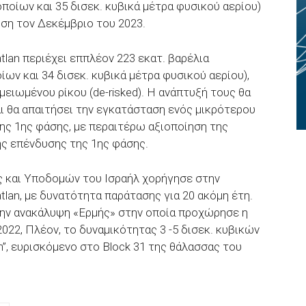
οίων και 35 δισεκ. κυβικά μέτρα φυσικού αερίου)
ηση τον Δεκέμβριο του 2023.
lan περιέχει εππλέον 223 εκατ. βαρέλια
ων και 34 δισεκ. κυβικά μέτρα φυσικού αερίου),
ειωμένου ρίκου (de-risked). H ανάπτυξή τους θα
ι θα απαιτήσει την εγκατάσταση ενός μικρότερου
ης 1ης φάσης, με περαιτέρω αξιοποίηση της
ης επένδυσης της 1ης φάσης.
ς και Υποδομών του Ισραήλ χορήγησε στην
tlan, με δυνατότητα παράτασης για 20 ακόμη έτη.
την ανακάλυψη «Ερμής» στην οποία προχώρησε η
022, Πλέον, το δυναμικότητας 3 -5 δισεκ. κυβικών
”, ευρισκόμενο στο Block 31 της θάλασσας του