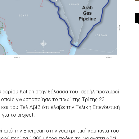
 αερίου Katlan στην θάλασσα του Ισραήλ προχωρεί
 και του Τελ Αβίβ ότι έλαβε την Τελική Επενδυτική
για το project.
εί από την Energean στην γεωτρητική καμπάνια του
ού περί τα 1.800 μέτρα, πρόκειται να αναπτυχθεί