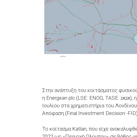
Στην ανάπτυξη του κοιτάσματος φυσικού
η Energean plc (LSE: ENOG, TASE: אנאג), η οποία γνωστοποίησε το πρωί της Τρίτης 23
Ιουλίου στα χρηματιστήρια του Λονδίνου
Απόφαση (Final Investment Decision -FID) 
Το κοίτασμα Katlan, που είχε ανακαλυφθ
2022 ως «Περιοχή Ολύμπου» σε βάθος νερ