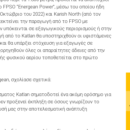
ο FPSO “Energean Power”, μέσω του οποίου ήδη
Οκτώβριο του 2022) και Karish North (από τον
πεκτείνει την παραγωγή από το FPSO με
εν υπόκεινται σε εξαγωγικούς περιορισμούς ή στην
 από το Katlan θα υποστηριχθούν οι υφιστάμενες
 και θα υπάρξει στόχευση για εξαγωγές σε
χορηγηθούν όλες οι απαραίτητες άδειες από την
γής φυσικού αερίου τοποθετείται στο πρώτο
gean, σχολίασε σχετικά:
σματος Katlan σηματοδοτεί ένα ακόμη ορόσημο για
δεν προξενεί έκπληξη σε όσους γνωρίζουν το
ευσή μας στην αποτελεσματική ανάπτυξη