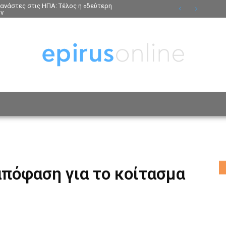
τανάστες στις ΗΠΑ: Τέλος η «δεύτερη
ων
ΟΣΩΠΑ
ΤΡΟΠΟΣ ΖΩΗΣ
ΑΦΙΕΡΩΜΑΤΑ
MO
απόφαση για το κοίτασμα