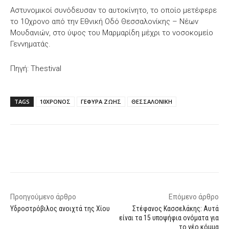
Αστυνομικοί συνόδευσαν το αυτοκίνητο, το οποίο μετέφερε
το 10χρονο από την Εθνική Οδό Θεσσαλονίκης – Νέων
Μουδανιών, στο ύψος του Μαρμαρίδη μέχρι το νοσοκομείο
Γεννηματάς.
Πηγή: Thestival
TAGS
10ΧΡΟΝΟΣ
ΓΕΦΥΡΑ ΖΩΗΣ
ΘΕΣΣΑΛΟΝΙΚΗ
Facebook
X
WhatsApp
Email
Προηγούμενο άρθρο
Επόμενο άρθρο
Υδροστρόβιλος ανοιχτά της Χίου
Στέφανος Κασσελάκης: Αυτά
είναι τα 15 υποψήφια ονόματα για
το νέο κόμμα