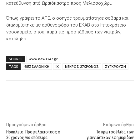
κατεύθυνση από Ωραιόκαστρο προς Μελισσοχώρι.
Όπως γράφει το ΑΠΕ, ο οδηγός τραυματίστηκε σοβαρά και
διακομίστηκε με ασθενοφόρο του ΕΚΑΒ στο Ιπποκράτειο
νοσοκομείο, όπου, παρά τις προσπάθειες των γιατρών,
κατέληξε.
SOURCE
www.news247.gr
TAGS
ΘΕΣΣΑΛΟΝΙΚΗ
ΙΧ
ΝΕΚΡΟΣ 27ΧΡΟΝΟΣ
ΣΥΓΚΡΟΥΣΗ
Facebook
X
WhatsApp
Email
Προηγούμενο άρθρο
Επόμενο άρθρο
Ηράκλειο: Προφυλακιστέος ο
Τα πρωτοσέλιδα των
30χρονος για απόπειρα
γιαννιώτικων εφημερίδων